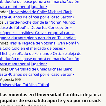
ub dueño del pase pondrá en marcha ‘acción
para mantener al jugador •
ndez
Universidad de Chile: Michael Clark
sta 40 años de cárcel por el caso Sartor •
os
La tarde-noche donde la “Nona” Muñoz
lase de fútbol” a Deportes Concepción •
mágenes sensibles: Grave temporal causa
ador durante pleno partido en Tailandia •
ndez
Tras la llegada de Vozinha: Iván Román
a Colo Colo en el mercado de pases •
l fichaje soñado de Fernando Ortiz se aleja de
ub dueño del pase pondrá en marcha ‘acción
para mantener al jugador •
ndez
Universidad de Chile: Michael Clark
sta 40 años de cárcel por el caso Sartor •
Agencia EFE
Universidad Católica
Fútbol
Las movidas en Universidad Católica: deja ir a
jugador de escuálido aporte y va por un crack