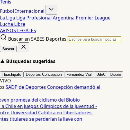
Tenis
Futbol Internacional
La Liga
Liga Profesional Argentina
Premier League
Lucha Libre
AVISOS LEGALES
Buscar en SABES Deportes
Buscar
▲
Búsquedas sugeridas
Huachipato
Deportes Concepción
Fernández Vial
UdeC
Biobío
VIVO
os
SADP de Deportes Concepción demandó al
oven promesa del ciclismo del Biobío
a Chile en Juegos Olímpicos de la Juventud •
ufre Universidad Católica en Libertadores:
es titulares se perderían la llave con