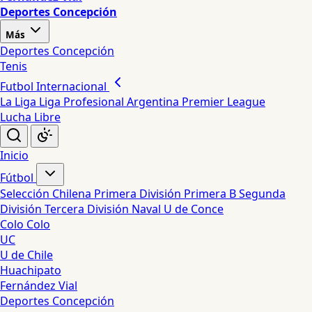
Deportes Concepción
Más
Deportes Concepción
Tenis
Futbol Internacional
La Liga
Liga Profesional Argentina
Premier League
Lucha Libre
Inicio
Fútbol
Selección Chilena
Primera División
Primera B
Segunda
División
Tercera División
Naval
U de Conce
Colo Colo
UC
U de Chile
Huachipato
Fernández Vial
Deportes Concepción