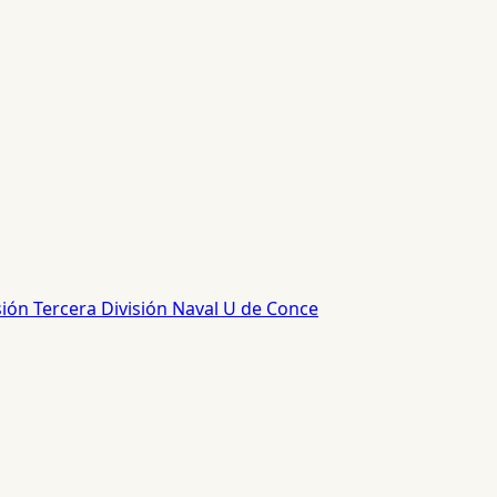
sión
Tercera División
Naval
U de Conce