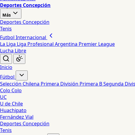
Deportes Concepción
Más
Deportes Concepción
Tenis
Futbol Internacional
La Liga
Liga Profesional Argentina
Premier League
Lucha Libre
Inicio
Fútbol
Selección Chilena
Primera División
Primera B
Segunda Divi
Colo Colo
UC
U de Chile
Huachipato
Fernández Vial
Deportes Concepción
Tenis