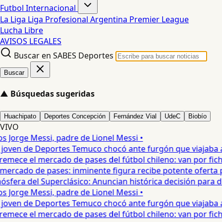
Futbol Internacional
La Liga
Liga Profesional Argentina
Premier League
Lucha Libre
AVISOS LEGALES
Buscar en SABES Deportes
Buscar
▲
Búsquedas sugeridas
Huachipato
Deportes Concepción
Fernández Vial
UdeC
Biobío
VIVO
 Jorge Messi, padre de Lionel Messi •
oven de Deportes Temuco chocó ante furgón que viajaba a Co
mece el mercado de pases del fútbol chileno: van por fichaje
ercado de pases: inminente figura recibe potente oferta para
era del Superclásico: Anuncian histórica decisión para duel
 Jorge Messi, padre de Lionel Messi •
oven de Deportes Temuco chocó ante furgón que viajaba a Co
mece el mercado de pases del fútbol chileno: van por fichaje