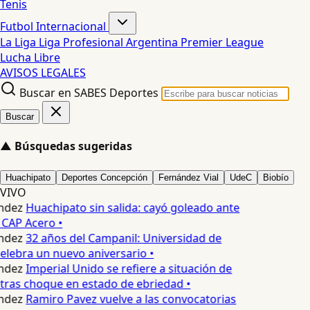
Tenis
Futbol Internacional
La Liga
Liga Profesional Argentina
Premier League
Lucha Libre
AVISOS LEGALES
Buscar en SABES Deportes
Buscar
▲
Búsquedas sugeridas
Huachipato
Deportes Concepción
Fernández Vial
UdeC
Biobío
VIVO
ndez
Huachipato sin salida: cayó goleado ante
 CAP Acero •
ndez
32 años del Campanil: Universidad de
lebra un nuevo aniversario •
ndez
Imperial Unido se refiere a situación de
tras choque en estado de ebriedad •
ndez
Ramiro Pavez vuelve a las convocatorias