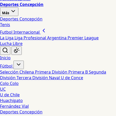
Deportes Concepción
Más
Deportes Concepción
Tenis
Futbol Internacional
La Liga
Liga Profesional Argentina
Premier League
Lucha Libre
Inicio
Fútbol
Selección Chilena
Primera División
Primera B
Segunda
División
Tercera División
Naval
U de Conce
Colo Colo
UC
U de Chile
Huachipato
Fernández Vial
Deportes Concepción