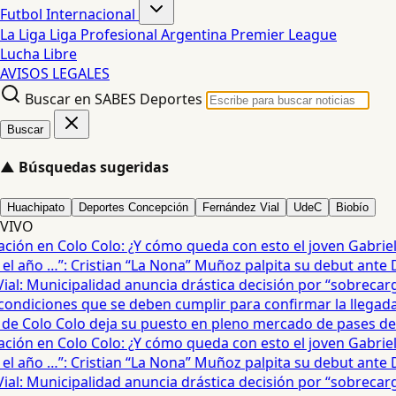
Futbol Internacional
La Liga
Liga Profesional Argentina
Premier League
Lucha Libre
AVISOS LEGALES
Buscar en SABES Deportes
Buscar
▲
Búsquedas sugeridas
Huachipato
Deportes Concepción
Fernández Vial
UdeC
Biobío
VIVO
ión en Colo Colo: ¿Y cómo queda con esto el joven Gabriel Ma
 año …”: Cristian “La Nona” Muñoz palpita su debut ante D
l: Municipalidad anuncia drástica decisión por “sobrecarga”
ndiciones que se deben cumplir para confirmar la llegada d
e Colo Colo deja su puesto en pleno mercado de pases del f
ión en Colo Colo: ¿Y cómo queda con esto el joven Gabriel Ma
 año …”: Cristian “La Nona” Muñoz palpita su debut ante D
l: Municipalidad anuncia drástica decisión por “sobrecarga”