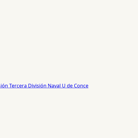
sión
Tercera División
Naval
U de Conce