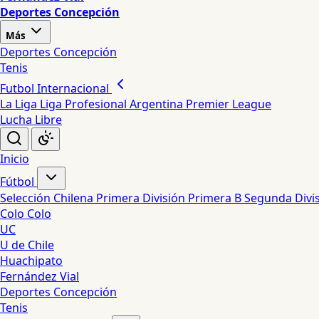
Deportes Concepción
Más
Deportes Concepción
Tenis
Futbol Internacional
La Liga
Liga Profesional Argentina
Premier League
Lucha Libre
Inicio
Fútbol
Selección Chilena
Primera División
Primera B
Segunda Divi
Colo Colo
UC
U de Chile
Huachipato
Fernández Vial
Deportes Concepción
Tenis