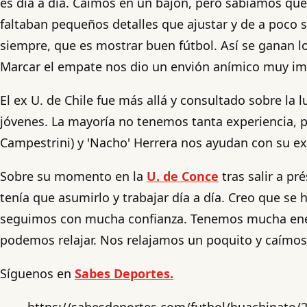
es día a día. Caímos en un bajón, pero sabíamos qu
faltaban pequeños detalles que ajustar y de a poco 
siempre, que es mostrar buen fútbol. Así se ganan lo
Marcar el empate nos dio un envión anímico muy impo
El ex U. de Chile fue más allá y consultado sobre l
jóvenes. La mayoría no tenemos tanta experiencia, 
Campestrini) y 'Nacho' Herrera nos ayudan con su ex
Sobre su momento en la
U. de Conce
tras salir a p
tenía que asumirlo y trabajar día a día. Creo que se 
seguimos con mucha confianza. Tenemos mucha energí
podemos relajar. Nos relajamos un poquito y caímos
Síguenos en
Sabes Deportes.
https://sabesdeportes.com/futbol/huachipato/2