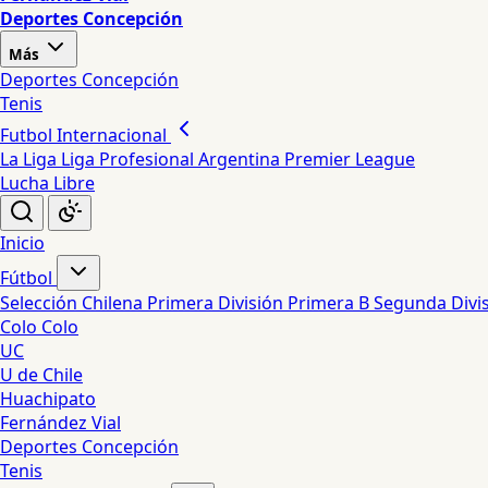
Deportes Concepción
Más
Deportes Concepción
Tenis
Futbol Internacional
La Liga
Liga Profesional Argentina
Premier League
Lucha Libre
Inicio
Fútbol
Selección Chilena
Primera División
Primera B
Segunda Divi
Colo Colo
UC
U de Chile
Huachipato
Fernández Vial
Deportes Concepción
Tenis