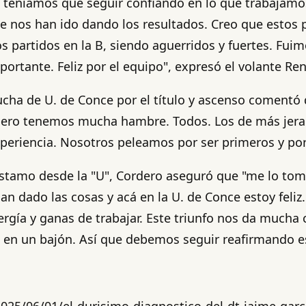
e teníamos que seguir confiando en lo que trabajamo
se nos han ido dando los resultados. Creo que estos
s partidos en la B, siendo aguerridos y fuertes. Fui
rtante. Feliz por el equipo", expresó el volante Re
a lucha de U. de Conce por el título y ascenso comen
pero tenemos mucha hambre. Todos. Los de más jerarq
periencia. Nosotros peleamos por ser primeros y por 
réstamo desde la "U", Cordero aseguró que "me lo tom
han dado las cosas y acá en la U. de Conce estoy feli
a y ganas de trabajar. Este triunfo nos da mucha co
 en un bajón. Así que debemos seguir reafirmando e
025/06/01/el-durisimo-diagnostico-del-dt-jaime-garc