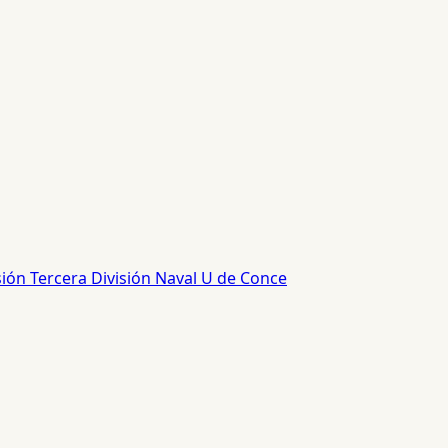
sión
Tercera División
Naval
U de Conce