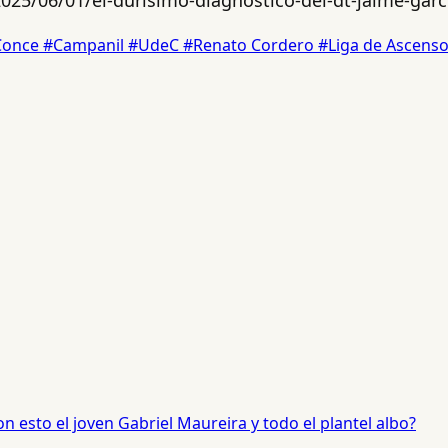
Conce
#Campanil
#UdeC
#Renato Cordero
#Liga de Ascens