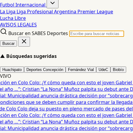
Futbol Internacional
La Liga
Liga Profesional Argentina
Premier League
Lucha Libre
AVISOS LEGALES
Buscar en SABES Deportes
Buscar
▲
Búsquedas sugeridas
Huachipato
Deportes Concepción
Fernández Vial
UdeC
Biobío
VIVO
ón en Colo Colo: ¿Y cómo queda con esto el joven Gabriel Ma
 año …”: Cristian “La Nona” Muñoz palpita su debut ante De
: Municipalidad anuncia drástica decisión por “sobrecarga”
diciones que se deben cumplir para confirmar la llegada de
e Colo Colo deja su puesto en pleno mercado de pases del fú
ón en Colo Colo: ¿Y cómo queda con esto el joven Gabriel Ma
 año …”: Cristian “La Nona” Muñoz palpita su debut ante De
: Municipalidad anuncia drástica decisión por “sobrecarga”