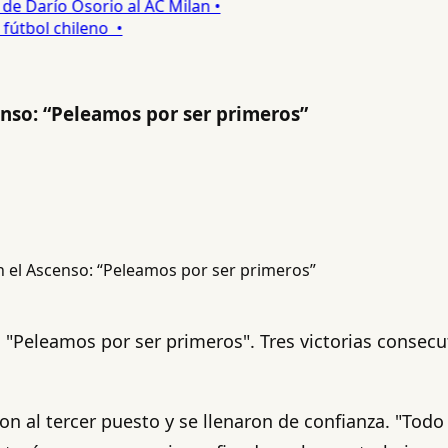
 Darío Osorio al AC Milan •
tbol chileno •
enso: “Peleamos por ser primeros”
: "Peleamos por ser primeros". Tres victorias consec
n al tercer puesto y se llenaron de confianza. "Todo e