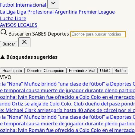
Futbol Internacional
La Liga
Liga Profesional Argentina
Premier League
Lucha Libre
AVISOS LEGALES
Buscar en SABES Deportes
Buscar
▲
Búsquedas sugeridas
Huachipato
Deportes Concepción
Fernández Vial
UdeC
Biobío
VIVO
a “Nona” Muñoz brindó “una clase de fútbol” a Deportes Co
temporal causa muerte de jugador durante pleno partido en
zinha: Iván Román fue ofrecido a Colo Colo en el mercado d
do Ortiz se aleja de Colo Colo: Club dueño del pase pondrá
 Michael Clark arriesgaría hasta 40 años de cárcel por el cas
a “Nona” Muñoz brindó “una clase de fútbol” a Deportes Co
temporal causa muerte de jugador durante pleno partido en
zinha: Iván Román fue ofrecido a Colo Colo en el mercado d