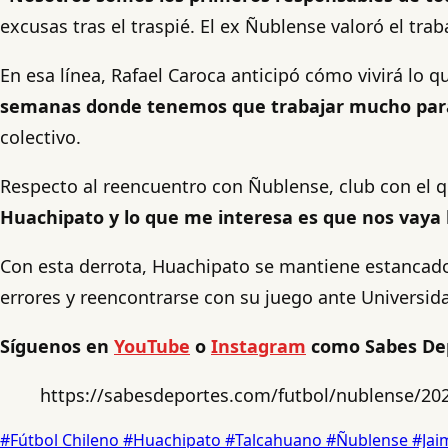
excusas tras el traspié. El ex Ñublense valoró el trab
En esa línea, Rafael Caroca anticipó cómo vivirá lo 
semanas donde tenemos que trabajar mucho para 
colectivo.
Respecto al reencuentro con Ñublense, club con el 
Huachipato y lo que me interesa es que nos vaya
Con esta derrota, Huachipato se mantiene estancado e
errores y reencontrarse con su juego ante Universida
Síguenos en
YouTube
o
Instagram
como Sabes De
https://sabesdeportes.com/futbol/nublense/2025
#Fútbol Chileno
#Huachipato
#Talcahuano
#Ñublense
#Jai