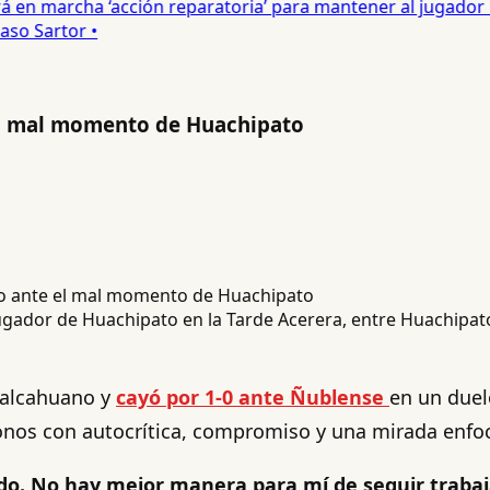
 en marcha ‘acción reparatoria’ para mantener al jugador •
o Sartor •
 el mal momento de Huachipato
ador de Huachipato en la Tarde Acerera, entre Huachipato
 Talcahuano y
cayó por 1-0 ante Ñublense
en un duel
fonos con autocrítica, compromiso y una mirada enfo
do. No hay mejor manera para mí de seguir traba