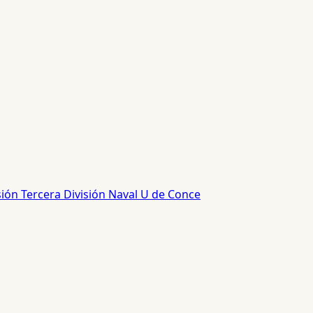
sión
Tercera División
Naval
U de Conce