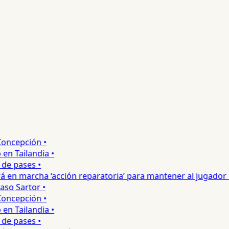
ncepción •
 Tailandia •
e pases •
 en marcha ‘acción reparatoria’ para mantener al jugador •
o Sartor •
ncepción •
 Tailandia •
e pases •