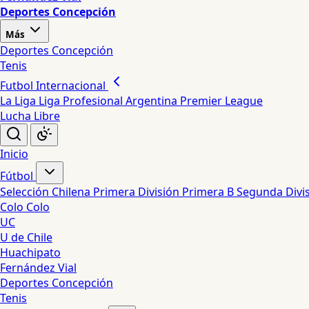
Deportes Concepción
Más
Deportes Concepción
Tenis
Futbol Internacional
La Liga
Liga Profesional Argentina
Premier League
Lucha Libre
Inicio
Fútbol
Selección Chilena
Primera División
Primera B
Segunda Divi
Colo Colo
UC
U de Chile
Huachipato
Fernández Vial
Deportes Concepción
Tenis