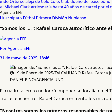
do Ortiz se aleja de Colo Colo: Club dueño del pase pondrá
 Michael Clark arriesgaría hasta 40 años de cárcel por el cas
Agencia EFE
Huachipato
Fútbol
Primera División
Ñublense
“Somos los ….”: Rafael Caroca autocrítico ante
Por Agencia EFE
31 de mayo de 2025, 18:46
📷 19 de Enero de 2025/TALCAHUANO Rafael Caroca jug
DANIEL PINO/AGENCIA UNO
El cuadro acerero no logró imponer su localía en el
Tras el encuentro, Rafael Caroca enfrentó los micró
"Nosotros somos los primeros responsables de to