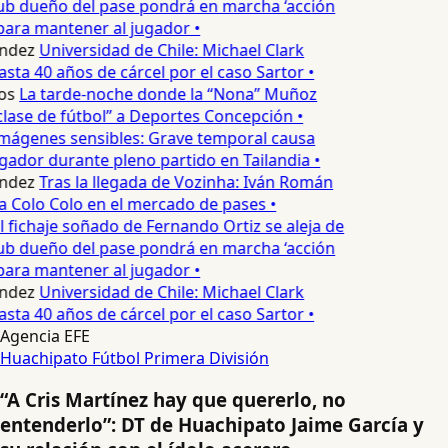
ub dueño del pase pondrá en marcha ‘acción
para mantener al jugador •
ndez
Universidad de Chile: Michael Clark
sta 40 años de cárcel por el caso Sartor •
os
La tarde-noche donde la “Nona” Muñoz
lase de fútbol” a Deportes Concepción •
mágenes sensibles: Grave temporal causa
ador durante pleno partido en Tailandia •
ndez
Tras la llegada de Vozinha: Iván Román
a Colo Colo en el mercado de pases •
l fichaje soñado de Fernando Ortiz se aleja de
ub dueño del pase pondrá en marcha ‘acción
para mantener al jugador •
ndez
Universidad de Chile: Michael Clark
sta 40 años de cárcel por el caso Sartor •
Agencia EFE
Huachipato
Fútbol
Primera División
“A Cris Martínez hay que quererlo, no
entenderlo”: DT de Huachipato Jaime García y