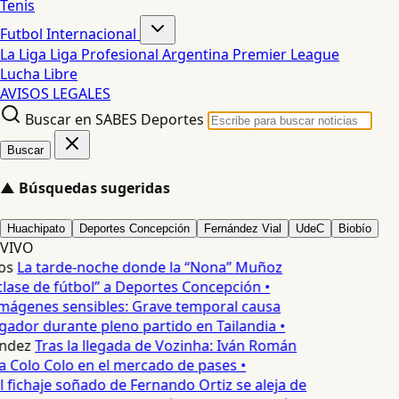
Tenis
Futbol Internacional
La Liga
Liga Profesional Argentina
Premier League
Lucha Libre
AVISOS LEGALES
Buscar en SABES Deportes
Buscar
▲
Búsquedas sugeridas
Huachipato
Deportes Concepción
Fernández Vial
UdeC
Biobío
VIVO
os
La tarde-noche donde la “Nona” Muñoz
lase de fútbol” a Deportes Concepción •
mágenes sensibles: Grave temporal causa
ador durante pleno partido en Tailandia •
ndez
Tras la llegada de Vozinha: Iván Román
a Colo Colo en el mercado de pases •
l fichaje soñado de Fernando Ortiz se aleja de