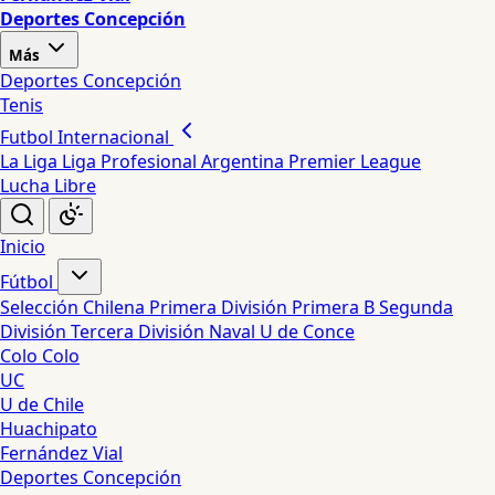
Deportes Concepción
Más
Deportes Concepción
Tenis
Futbol Internacional
La Liga
Liga Profesional Argentina
Premier League
Lucha Libre
Inicio
Fútbol
Selección Chilena
Primera División
Primera B
Segunda
División
Tercera División
Naval
U de Conce
Colo Colo
UC
U de Chile
Huachipato
Fernández Vial
Deportes Concepción