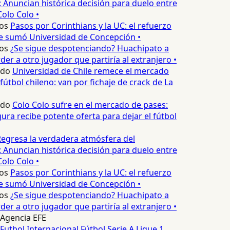
 Anuncian histórica decisión para duelo entre
Colo Colo •
os
Pasos por Corinthians y la UC: el refuerzo
e sumó Universidad de Concepción •
os
¿Se sigue despotenciando? Huachipato a
er a otro jugador que partiría al extranjero •
edo
Universidad de Chile remece el mercado
fútbol chileno: van por fichaje de crack de La
edo
Colo Colo sufre en el mercado de pases:
ura recibe potente oferta para dejar el fútbol
egresa la verdadera atmósfera del
 Anuncian histórica decisión para duelo entre
Colo Colo •
os
Pasos por Corinthians y la UC: el refuerzo
e sumó Universidad de Concepción •
os
¿Se sigue despotenciando? Huachipato a
er a otro jugador que partiría al extranjero •
Agencia EFE
Futbol Internacional
Fútbol
Serie A
Ligue 1