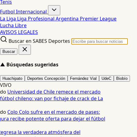
Tenis
Futbol Internacional
La Liga
Liga Profesional Argentina
Premier League
Lucha Libre
AVISOS LEGALES
Buscar en SABES Deportes
Buscar
▲
Búsquedas sugeridas
Huachipato
Deportes Concepción
Fernández Vial
UdeC
Biobío
VIVO
edo
Universidad de Chile remece el mercado
fútbol chileno: van por fichaje de crack de La
edo
Colo Colo sufre en el mercado de pases:
ura recibe potente oferta para dejar el fútbol
egresa la verdadera atmósfera del