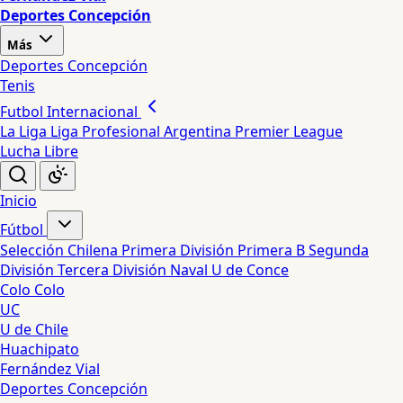
Deportes Concepción
Más
Deportes Concepción
Tenis
Futbol Internacional
La Liga
Liga Profesional Argentina
Premier League
Lucha Libre
Inicio
Fútbol
Selección Chilena
Primera División
Primera B
Segunda
División
Tercera División
Naval
U de Conce
Colo Colo
UC
U de Chile
Huachipato
Fernández Vial
Deportes Concepción