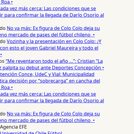
 Roa •
ada vez más cerca: Las condiciones que se
 para confirmar la llegada de Darío Osorio al
edo
No va más: Ex figura de Colo Colo deja su
no mercado de pases del fútbol chileno •
edo
Vozinha y la presentación en Colo Colo: ¿Y
n esto el joven Gabriel Maureira y todo el
•
os
“Me reventaron todo el año …”: Cristian “La
palpita su debut ante Deportes Concepción •
tención Conce, UdeC y Vial: Municipalidad
ica decisión por “sobrecarga” en cancha del
 Roa •
ada vez más cerca: Las condiciones que se
 para confirmar la llegada de Darío Osorio al
edo
No va más: Ex figura de Colo Colo deja su
no mercado de pases del fútbol chileno •
Agencia EFE
Universidad de Chile
Fútbol