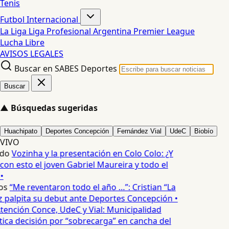
Tenis
Futbol Internacional
La Liga
Liga Profesional Argentina
Premier League
Lucha Libre
AVISOS LEGALES
Buscar en SABES Deportes
Buscar
▲
Búsquedas sugeridas
Huachipato
Deportes Concepción
Fernández Vial
UdeC
Biobío
VIVO
edo
Vozinha y la presentación en Colo Colo: ¿Y
n esto el joven Gabriel Maureira y todo el
•
os
“Me reventaron todo el año …”: Cristian “La
palpita su debut ante Deportes Concepción •
tención Conce, UdeC y Vial: Municipalidad
ica decisión por “sobrecarga” en cancha del