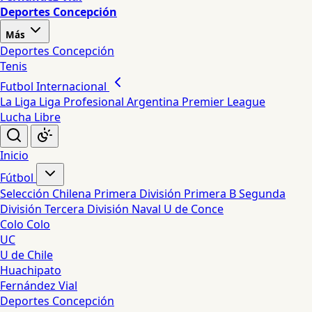
Deportes Concepción
Más
Deportes Concepción
Tenis
Futbol Internacional
La Liga
Liga Profesional Argentina
Premier League
Lucha Libre
Inicio
Fútbol
Selección Chilena
Primera División
Primera B
Segunda
División
Tercera División
Naval
U de Conce
Colo Colo
UC
U de Chile
Huachipato
Fernández Vial
Deportes Concepción