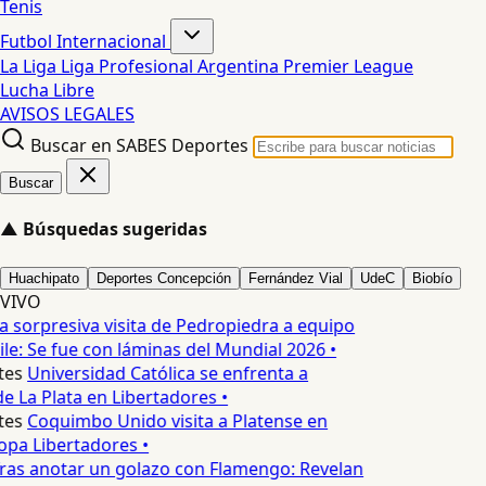
Tenis
Futbol Internacional
La Liga
Liga Profesional Argentina
Premier League
Lucha Libre
AVISOS LEGALES
Buscar en SABES Deportes
Buscar
▲
Búsquedas sugeridas
Huachipato
Deportes Concepción
Fernández Vial
UdeC
Biobío
VIVO
a sorpresiva visita de Pedropiedra a equipo
le: Se fue con láminas del Mundial 2026 •
es
Universidad Católica se enfrenta a
e La Plata en Libertadores •
es
Coquimbo Unido visita a Platense en
pa Libertadores •
ras anotar un golazo con Flamengo: Revelan