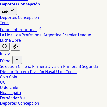
Deportes Concepción
Más
Deportes Concepción
Tenis
Futbol Internacional
La Liga
Liga Profesional Argentina
Premier League
Lucha Libre
Inicio
Fútbol
Selección Chilena
Primera División
Primera B
Segunda
División
Tercera División
Naval
U de Conce
Colo Colo
UC
U de Chile
Huachipato
Fernández Vial
Deportes Concepción