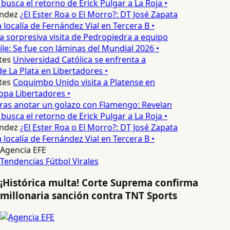
usca el retorno de Erick Pulgar a La Roja •
ndez
¿El Ester Roa o El Morro?: DT José Zapata
a localía de Fernández Vial en Tercera B •
a sorpresiva visita de Pedropiedra a equipo
le: Se fue con láminas del Mundial 2026 •
es
Universidad Católica se enfrenta a
e La Plata en Libertadores •
es
Coquimbo Unido visita a Platense en
pa Libertadores •
ras anotar un golazo con Flamengo: Revelan
usca el retorno de Erick Pulgar a La Roja •
ndez
¿El Ester Roa o El Morro?: DT José Zapata
a localía de Fernández Vial en Tercera B •
Agencia EFE
Tendencias
Fútbol
Virales
¡Histórica multa! Corte Suprema confirma
millonaria sanción contra TNT Sports