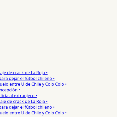
e de crack de La Roja •
 dejar el fútbol chileno •
o entre U de Chile y Colo Colo •
epción •
a al extranjero •
e de crack de La Roja •
 dejar el fútbol chileno •
o entre U de Chile y Colo Colo •