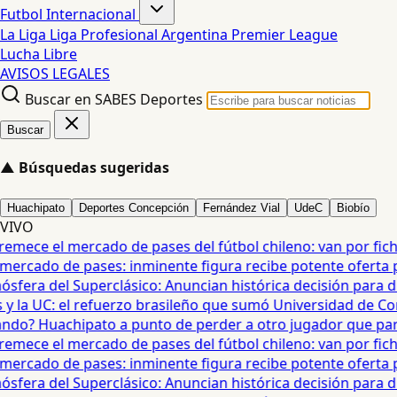
Futbol Internacional
La Liga
Liga Profesional Argentina
Premier League
Lucha Libre
AVISOS LEGALES
Buscar en SABES Deportes
Buscar
▲
Búsquedas sugeridas
Huachipato
Deportes Concepción
Fernández Vial
UdeC
Biobío
VIVO
mece el mercado de pases del fútbol chileno: van por fichaj
ercado de pases: inminente figura recibe potente oferta para
era del Superclásico: Anuncian histórica decisión para duel
 la UC: el refuerzo brasileño que sumó Universidad de Conc
o? Huachipato a punto de perder a otro jugador que partirí
mece el mercado de pases del fútbol chileno: van por fichaj
ercado de pases: inminente figura recibe potente oferta para
era del Superclásico: Anuncian histórica decisión para duel