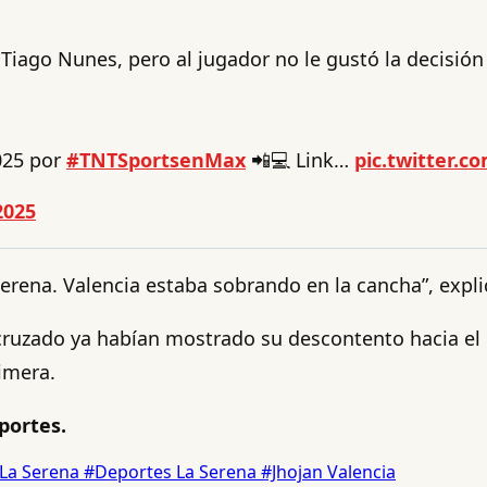
 Tiago Nunes, pero al jugador no le gustó la decisión
25 por
#TNTSportsenMax
📲💻 Link…
pic.twitter.
2025
Serena. Valencia estaba sobrando en la cancha”, expl
o cruzado ya habían mostrado su descontento
hacia e
rimera.
portes.
La Serena
#Deportes La Serena
#Jhojan Valencia