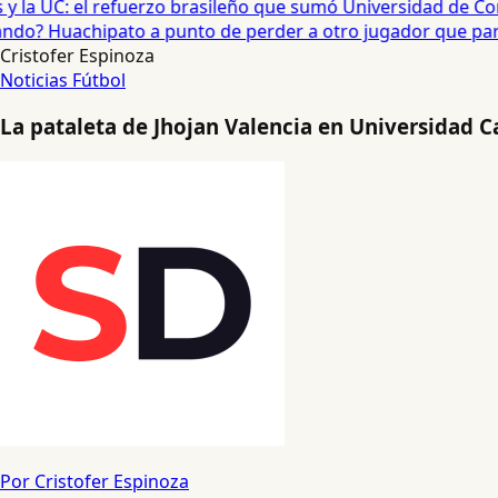
 la UC: el refuerzo brasileño que sumó Universidad de Conc
o? Huachipato a punto de perder a otro jugador que partirí
Cristofer Espinoza
Noticias
Fútbol
La pataleta de Jhojan Valencia en Universidad C
Por Cristofer Espinoza