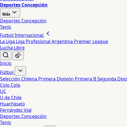
Deportes Concepción
Más
Deportes Concepción
Tenis
Futbol Internacional
La Liga
Liga Profesional Argentina
Premier League
Lucha Libre
Inicio
Fútbol
Selección Chilena
Primera División
Primera B
Segunda Divi
Colo Colo
UC
U de Chile
Huachipato
Fernández Vial
Deportes Concepción
Tenis