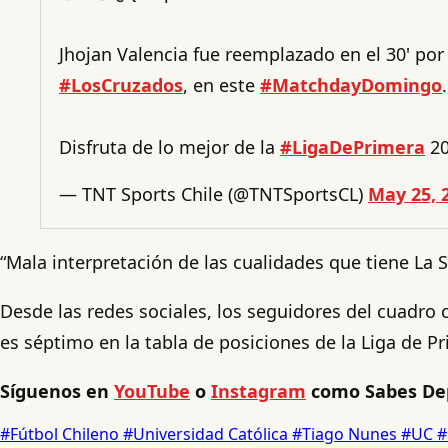
Jhojan Valencia fue reemplazado en el 30' por
#LosCruzados
, en este
#MatchdayDomingo
.
Disfruta de lo mejor de la
#LigaDePrimera
20
— TNT Sports Chile (@TNTSportsCL)
May 25, 
“Mala interpretación de las cualidades que tiene La 
Desde las redes sociales, los seguidores del cuadr
es séptimo en la tabla de posiciones de la Liga de P
Síguenos en
YouTube
o
Instagram
como Sabes De
#Fútbol Chileno
#Universidad Católica
#Tiago Nunes
#UC
#