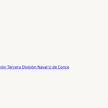
sión
Tercera División
Naval
U de Conce