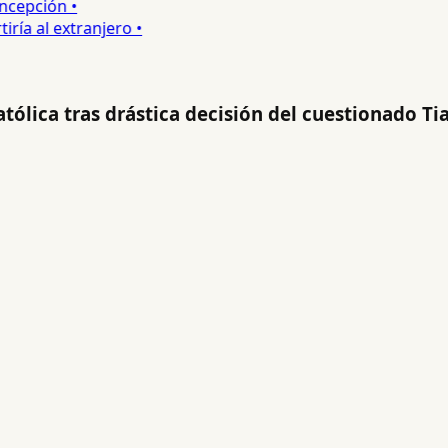
epción •
a al extranjero •
atólica tras drástica decisión del cuestionado T