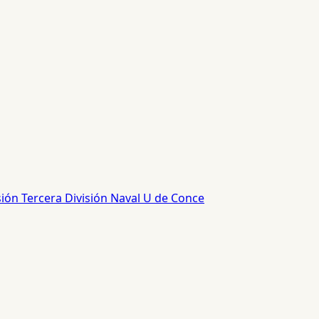
sión
Tercera División
Naval
U de Conce