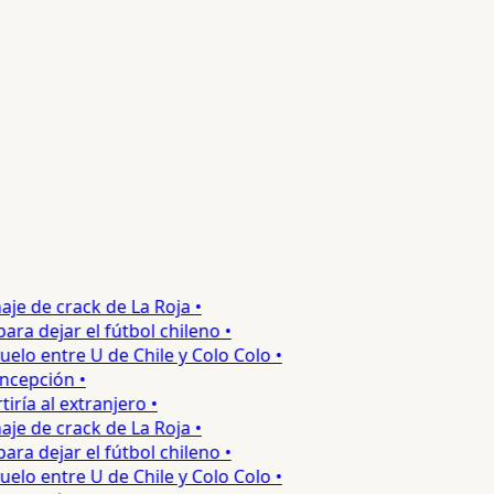
e de crack de La Roja •
 dejar el fútbol chileno •
o entre U de Chile y Colo Colo •
epción •
a al extranjero •
e de crack de La Roja •
 dejar el fútbol chileno •
o entre U de Chile y Colo Colo •