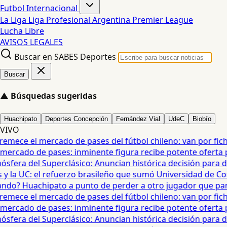
Futbol Internacional
La Liga
Liga Profesional Argentina
Premier League
Lucha Libre
AVISOS LEGALES
Buscar en SABES Deportes
Buscar
▲
Búsquedas sugeridas
Huachipato
Deportes Concepción
Fernández Vial
UdeC
Biobío
VIVO
mece el mercado de pases del fútbol chileno: van por fichaj
ercado de pases: inminente figura recibe potente oferta para
era del Superclásico: Anuncian histórica decisión para duel
 la UC: el refuerzo brasileño que sumó Universidad de Conc
o? Huachipato a punto de perder a otro jugador que partirí
mece el mercado de pases del fútbol chileno: van por fichaj
ercado de pases: inminente figura recibe potente oferta para
era del Superclásico: Anuncian histórica decisión para duel