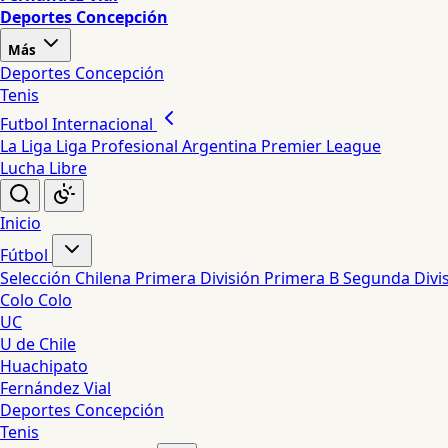
Deportes Concepción
Más
Deportes Concepción
Tenis
Futbol Internacional
La Liga
Liga Profesional Argentina
Premier League
Lucha Libre
Inicio
Fútbol
Selección Chilena
Primera División
Primera B
Segunda Divi
Colo Colo
UC
U de Chile
Huachipato
Fernández Vial
Deportes Concepción
Tenis