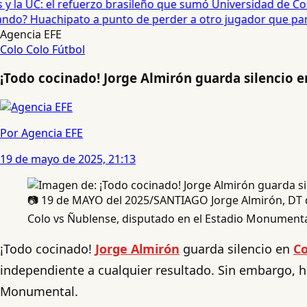
 la UC: el refuerzo brasileño que sumó Universidad de Conc
o? Huachipato a punto de perder a otro jugador que partirí
Agencia EFE
Colo Colo
Fútbol
¡Todo cocinado! Jorge Almirón guarda silencio en
Por Agencia EFE
19 de mayo de 2025, 21:13
📷 19 de MAYO del 2025/SANTIAGO Jorge Almirón, DT d
Colo vs Ñublense, disputado en el Estadio Monumen
¡Todo cocinado!
Jorge Almirón
guarda silencio en
Co
independiente a cualquier resultado. Sin embargo, ha
Monumental.