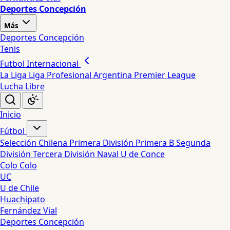
Deportes Concepción
Más
Deportes Concepción
Tenis
Futbol Internacional
La Liga
Liga Profesional Argentina
Premier League
Lucha Libre
Inicio
Fútbol
Selección Chilena
Primera División
Primera B
Segunda
División
Tercera División
Naval
U de Conce
Colo Colo
UC
U de Chile
Huachipato
Fernández Vial
Deportes Concepción