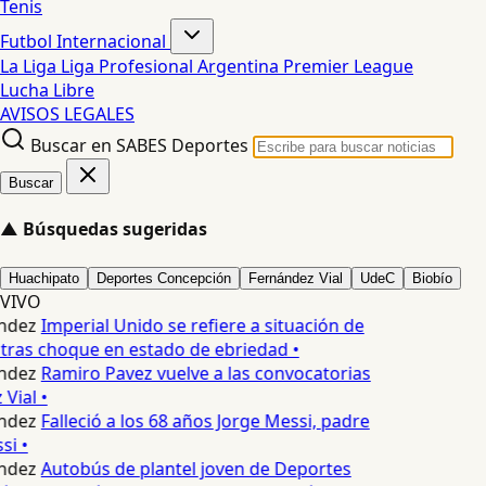
Tenis
Futbol Internacional
La Liga
Liga Profesional Argentina
Premier League
Lucha Libre
AVISOS LEGALES
Buscar en SABES Deportes
Buscar
▲
Búsquedas sugeridas
Huachipato
Deportes Concepción
Fernández Vial
UdeC
Biobío
VIVO
ndez
Imperial Unido se refiere a situación de
tras choque en estado de ebriedad •
ndez
Ramiro Pavez vuelve a las convocatorias
Vial •
ndez
Falleció a los 68 años Jorge Messi, padre
i •
ndez
Autobús de plantel joven de Deportes