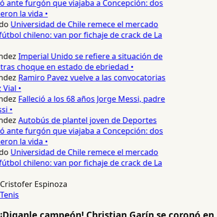
 ante furgón que viajaba a Concepción: dos
ron la vida •
do
Universidad de Chile remece el mercado
útbol chileno: van por fichaje de crack de La
ndez
Imperial Unido se refiere a situación de
tras choque en estado de ebriedad •
ndez
Ramiro Pavez vuelve a las convocatorias
Vial •
ndez
Falleció a los 68 años Jorge Messi, padre
i •
ndez
Autobús de plantel joven de Deportes
 ante furgón que viajaba a Concepción: dos
ron la vida •
do
Universidad de Chile remece el mercado
útbol chileno: van por fichaje de crack de La
Cristofer Espinoza
Tenis
¡Diganle campeón! Christian Garín se coronó en