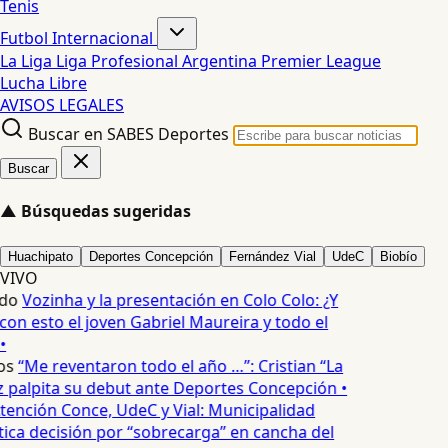
Tenis
Futbol Internacional
La Liga
Liga Profesional Argentina
Premier League
Lucha Libre
AVISOS LEGALES
Buscar en SABES Deportes
Buscar
▲
Búsquedas sugeridas
Huachipato
Deportes Concepción
Fernández Vial
UdeC
Biobío
VIVO
do
Vozinha y la presentación en Colo Colo: ¿Y
n esto el joven Gabriel Maureira y todo el
•
os
“Me reventaron todo el año …”: Cristian “La
palpita su debut ante Deportes Concepción •
tención Conce, UdeC y Vial: Municipalidad
ica decisión por “sobrecarga” en cancha del