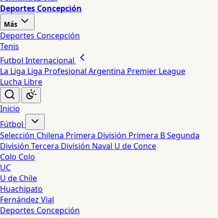
Deportes Concepción
Más
Deportes Concepción
Tenis
Futbol Internacional
La Liga
Liga Profesional Argentina
Premier League
Lucha Libre
Inicio
Fútbol
Selección Chilena
Primera División
Primera B
Segunda
División
Tercera División
Naval
U de Conce
Colo Colo
UC
U de Chile
Huachipato
Fernández Vial
Deportes Concepción