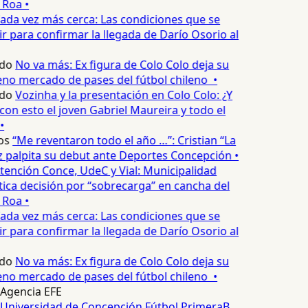
 Roa •
ada vez más cerca: Las condiciones que se
 para confirmar la llegada de Darío Osorio al
do
No va más: Ex figura de Colo Colo deja su
no mercado de pases del fútbol chileno •
do
Vozinha y la presentación en Colo Colo: ¿Y
n esto el joven Gabriel Maureira y todo el
•
os
“Me reventaron todo el año …”: Cristian “La
palpita su debut ante Deportes Concepción •
tención Conce, UdeC y Vial: Municipalidad
ica decisión por “sobrecarga” en cancha del
 Roa •
ada vez más cerca: Las condiciones que se
 para confirmar la llegada de Darío Osorio al
do
No va más: Ex figura de Colo Colo deja su
no mercado de pases del fútbol chileno •
Agencia EFE
Universidad de Concepción
Fútbol
PrimeraB