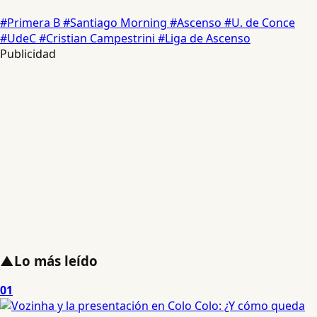
#Primera B
#Santiago Morning
#Ascenso
#U. de Conce
#UdeC
#Cristian Campestrini
#Liga de Ascenso
Publicidad
▲
Lo más leído
01