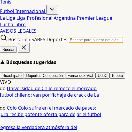
Tenis
Futbol Internacional
La Liga
Liga Profesional Argentina
Premier League
Lucha Libre
AVISOS LEGALES
Buscar en SABES Deportes
Buscar
▲
Búsquedas sugeridas
Huachipato
Deportes Concepción
Fernández Vial
UdeC
Biobío
VIVO
edo
Universidad de Chile remece el mercado
fútbol chileno: van por fichaje de crack de La
edo
Colo Colo sufre en el mercado de pases:
ura recibe potente oferta para dejar el fútbol
egresa la verdadera atmósfera del