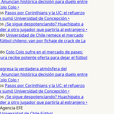
 Anuncian histórica decisión para duelo entre
olo Colo •
os
Pasos por Corinthians y la UC: el refuerzo
e sumó Universidad de Concepción •
os
¿Se sigue despotenciando? Huachipato a
er a otro jugador que partiría al extranjero •
edo
Universidad de Chile remece el mercado
fútbol chileno: van por fichaje de crack de La
edo
Colo Colo sufre en el mercado de pases:
ura recibe potente oferta para dejar el fútbol
egresa la verdadera atmósfera del
 Anuncian histórica decisión para duelo entre
olo Colo •
os
Pasos por Corinthians y la UC: el refuerzo
e sumó Universidad de Concepción •
os
¿Se sigue despotenciando? Huachipato a
er a otro jugador que partiría al extranjero •
Agencia EFE
Universidad de Chile
Fútbol