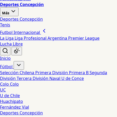
Deportes Concepción
Más
Deportes Concepción
Tenis
Futbol Internacional
La Liga
Liga Profesional Argentina
Premier League
Lucha Libre
Inicio
Fútbol
Selección Chilena
Primera División
Primera B
Segunda
División
Tercera División
Naval
U de Conce
Colo Colo
UC
U de Chile
Huachipato
Fernández Vial
Deportes Concepción