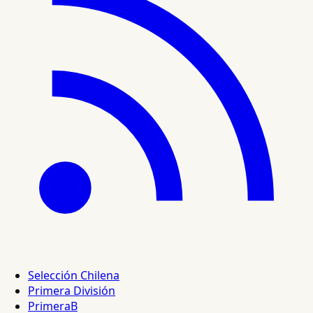
Selección Chilena
Primera División
PrimeraB