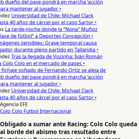
ub dueño del pase pondrá en marcha ‘acción
para mantener al jugador •
ndez
Universidad de Chile: Michael Clark
sta 40 años de cárcel por el caso Sartor •
s
La tarde-noche donde la “Nona” Muñoz
lase de fútbol” a Deportes Concepción •
mágenes sensibles: Grave temporal causa
ador durante pleno partido en Tailandia •
ndez
Tras la llegada de Vozinha: Iván Román
a Colo Colo en el mercado de pases •
 fichaje soñado de Fernando Ortiz se aleja de
ub dueño del pase pondrá en marcha ‘acción
para mantener al jugador •
ndez
Universidad de Chile: Michael Clark
sta 40 años de cárcel por el caso Sartor •
Agencia EFE
Colo Colo
Futbol Internacional
Obligado a sumar ante Racing: Colo Colo queda
al borde del abismo tras resultado entre