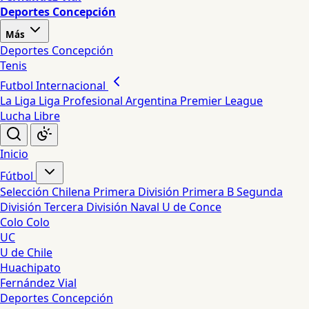
Deportes Concepción
Más
Deportes Concepción
Tenis
Futbol Internacional
La Liga
Liga Profesional Argentina
Premier League
Lucha Libre
Inicio
Fútbol
Selección Chilena
Primera División
Primera B
Segunda
División
Tercera División
Naval
U de Conce
Colo Colo
UC
U de Chile
Huachipato
Fernández Vial
Deportes Concepción