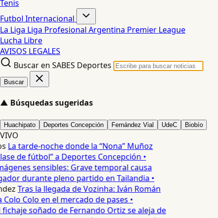
Tenis
Futbol Internacional
La Liga
Liga Profesional Argentina
Premier League
Lucha Libre
AVISOS LEGALES
Buscar en SABES Deportes
Buscar
▲
Búsquedas sugeridas
Huachipato
Deportes Concepción
Fernández Vial
UdeC
Biobío
VIVO
s
La tarde-noche donde la “Nona” Muñoz
lase de fútbol” a Deportes Concepción •
mágenes sensibles: Grave temporal causa
ador durante pleno partido en Tailandia •
ndez
Tras la llegada de Vozinha: Iván Román
a Colo Colo en el mercado de pases •
 fichaje soñado de Fernando Ortiz se aleja de