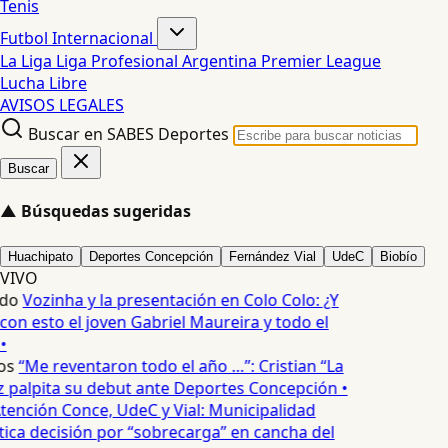
Tenis
Futbol Internacional
La Liga
Liga Profesional Argentina
Premier League
Lucha Libre
AVISOS LEGALES
Buscar en SABES Deportes
Buscar
▲
Búsquedas sugeridas
Huachipato
Deportes Concepción
Fernández Vial
UdeC
Biobío
VIVO
edo
Vozinha y la presentación en Colo Colo: ¿Y
n esto el joven Gabriel Maureira y todo el
•
os
“Me reventaron todo el año …”: Cristian “La
palpita su debut ante Deportes Concepción •
tención Conce, UdeC y Vial: Municipalidad
ica decisión por “sobrecarga” en cancha del