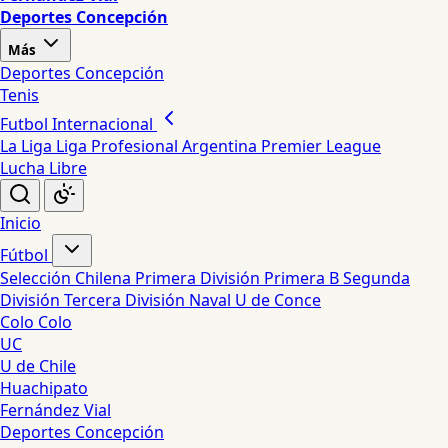
Deportes Concepción
Más
Deportes Concepción
Tenis
Futbol Internacional
La Liga
Liga Profesional Argentina
Premier League
Lucha Libre
Inicio
Fútbol
Selección Chilena
Primera División
Primera B
Segunda
División
Tercera División
Naval
U de Conce
Colo Colo
UC
U de Chile
Huachipato
Fernández Vial
Deportes Concepción