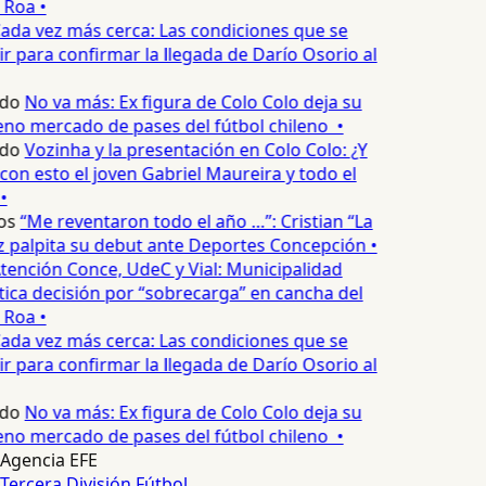
 Roa •
ada vez más cerca: Las condiciones que se
 para confirmar la llegada de Darío Osorio al
edo
No va más: Ex figura de Colo Colo deja su
no mercado de pases del fútbol chileno •
edo
Vozinha y la presentación en Colo Colo: ¿Y
n esto el joven Gabriel Maureira y todo el
•
os
“Me reventaron todo el año …”: Cristian “La
palpita su debut ante Deportes Concepción •
tención Conce, UdeC y Vial: Municipalidad
ica decisión por “sobrecarga” en cancha del
 Roa •
ada vez más cerca: Las condiciones que se
 para confirmar la llegada de Darío Osorio al
edo
No va más: Ex figura de Colo Colo deja su
no mercado de pases del fútbol chileno •
Agencia EFE
Tercera División
Fútbol