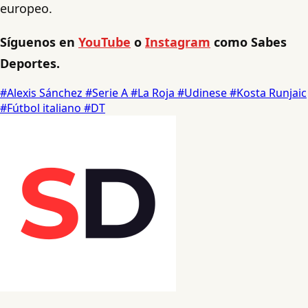
europeo.
Síguenos en
YouTube
o
Instagram
como Sabes
Deportes.
#Alexis Sánchez
#Serie A
#La Roja
#Udinese
#Kosta Runjaic
#Fútbol italiano
#DT