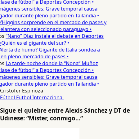
lase de fútbol” a Deportes Concepción •
mágenes sensibles: Grave temporal causa
ador durante pleno partido en Tailandia •
’Higgins sorprende en el mercado de pases y
elantera con seleccionado paraguayo •
os
“Nano” Díaz instala el debate en Deportes
Quién es el gigante del sur? •
Alerta de humo? Gigante de Italia sondea a
 en pleno mercado de pases •
os
La tarde-noche donde la “Nona” Muñoz
lase de fútbol” a Deportes Concepción •
mágenes sensibles: Grave temporal causa
ador durante pleno partido en Tailandia •
Cristofer Espinoza
Fútbol
Futbol Internacional
Sigue el quiebre entre Alexis Sánchez y DT de
Udinese: “Mister, conmigo…”