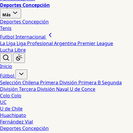
Deportes Concepción
Más
Deportes Concepción
Tenis
Futbol Internacional
La Liga
Liga Profesional Argentina
Premier League
Lucha Libre
Inicio
Fútbol
Selección Chilena
Primera División
Primera B
Segunda
División
Tercera División
Naval
U de Conce
Colo Colo
UC
U de Chile
Huachipato
Fernández Vial
Deportes Concepción