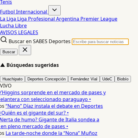
Tenis
Futbol Internacional
La Liga
Liga Profesional Argentina
Premier League
Lucha Libre
AVISOS LEGALES
Buscar en SABES Deportes
Buscar
▲
Búsquedas sugeridas
Huachipato
Deportes Concepción
Fernández Vial
UdeC
Biobío
VIVO
’Higgins sorprende en el mercado de pases y
elantera con seleccionado paraguayo •
os
“Nano” Díaz instala el debate en Deportes
Quién es el gigante del sur? •
Alerta de humo? Gigante de Italia sondea a
 en pleno mercado de pases •
os
La tarde-noche donde la “Nona” Muñoz