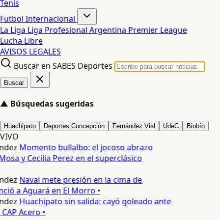
Tenis
Futbol Internacional
La Liga
Liga Profesional Argentina
Premier League
Lucha Libre
AVISOS LEGALES
Buscar en SABES Deportes
Buscar
▲
Búsquedas sugeridas
Huachipato
Deportes Concepción
Fernández Vial
UdeC
Biobío
VIVO
ndez
Momento bullalbo: el jocoso abrazo
Mosa y Cecilia Perez en el superclásico
ndez
Naval mete presión en la cima de
nció a Aguará en El Morro •
ndez
Huachipato sin salida: cayó goleado ante
 CAP Acero •