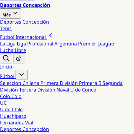
Deportes Concepción
Más
Deportes Concepción
Tenis
Futbol Internacional
La Liga
Liga Profesional Argentina
Premier League
Lucha Libre
Inicio
Fútbol
Selección Chilena
Primera División
Primera B
Segunda
División
Tercera División
Naval
U de Conce
Colo Colo
UC
U de Chile
Huachipato
Fernández Vial
Deportes Concepción