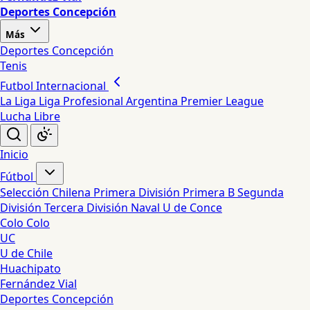
Deportes Concepción
Más
Deportes Concepción
Tenis
Futbol Internacional
La Liga
Liga Profesional Argentina
Premier League
Lucha Libre
Inicio
Fútbol
Selección Chilena
Primera División
Primera B
Segunda
División
Tercera División
Naval
U de Conce
Colo Colo
UC
U de Chile
Huachipato
Fernández Vial
Deportes Concepción