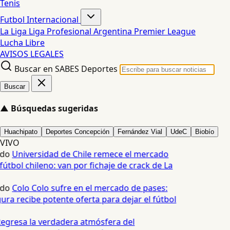
Tenis
Futbol Internacional
La Liga
Liga Profesional Argentina
Premier League
Lucha Libre
AVISOS LEGALES
Buscar en SABES Deportes
Buscar
▲
Búsquedas sugeridas
Huachipato
Deportes Concepción
Fernández Vial
UdeC
Biobío
VIVO
edo
Universidad de Chile remece el mercado
fútbol chileno: van por fichaje de crack de La
edo
Colo Colo sufre en el mercado de pases:
ura recibe potente oferta para dejar el fútbol
egresa la verdadera atmósfera del