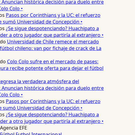
 Anuncian histórica decisión para duelo entre
olo Colo •
os
Pasos por Corinthians y la UC: el refuerzo
e sumó Universidad de Concepción •
os
¿Se sigue despotenciando? Huachipato a
er a otro jugador que partiría al extranjero •
edo
Universidad de Chile remece el mercado
fútbol chileno: van por fichaje de crack de La
edo
Colo Colo sufre en el mercado de pases:
ura recibe potente oferta para dejar el fútbol
egresa la verdadera atmósfera del
 Anuncian histórica decisión para duelo entre
olo Colo •
os
Pasos por Corinthians y la UC: el refuerzo
e sumó Universidad de Concepción •
os
¿Se sigue despotenciando? Huachipato a
er a otro jugador que partiría al extranjero •
Agencia EFE
Fútbol
Futbol Internacional