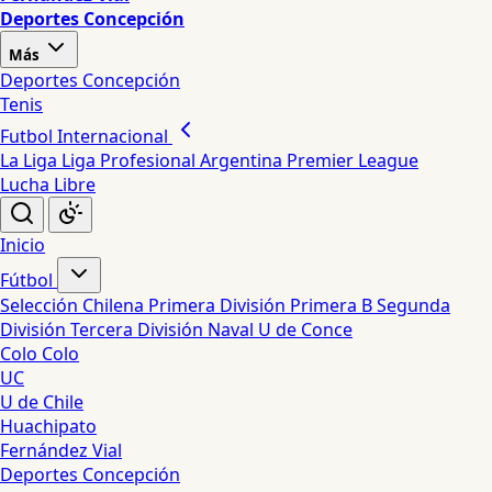
Deportes Concepción
Más
Deportes Concepción
Tenis
Futbol Internacional
La Liga
Liga Profesional Argentina
Premier League
Lucha Libre
Inicio
Fútbol
Selección Chilena
Primera División
Primera B
Segunda
División
Tercera División
Naval
U de Conce
Colo Colo
UC
U de Chile
Huachipato
Fernández Vial
Deportes Concepción