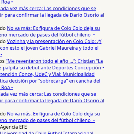
 Roa •
ada vez más cerca: Las condiciones que se
 para confirmar la llegada de Darío Osorio al
edo
No va más: Ex figura de Colo Colo deja su
no mercado de pases del fútbol chileno •
edo
Vozinha y la presentación en Colo Colo: ¿Y
n esto el joven Gabriel Maureira y todo el
•
os
“Me reventaron todo el año …”: Cristian “La
palpita su debut ante Deportes Concepción •
tención Conce, UdeC y Vial: Municipalidad
ica decisión por “sobrecarga” en cancha del
 Roa •
ada vez más cerca: Las condiciones que se
 para confirmar la llegada de Darío Osorio al
edo
No va más: Ex figura de Colo Colo deja su
no mercado de pases del fútbol chileno •
Agencia EFE
Universidad de Chile
Futbol Internacional