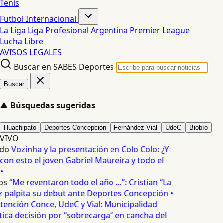
Tenis
Futbol Internacional
La Liga
Liga Profesional Argentina
Premier League
Lucha Libre
AVISOS LEGALES
Buscar en SABES Deportes
Buscar
▲
Búsquedas sugeridas
Huachipato
Deportes Concepción
Fernández Vial
UdeC
Biobío
VIVO
edo
Vozinha y la presentación en Colo Colo: ¿Y
n esto el joven Gabriel Maureira y todo el
•
os
“Me reventaron todo el año …”: Cristian “La
palpita su debut ante Deportes Concepción •
tención Conce, UdeC y Vial: Municipalidad
ica decisión por “sobrecarga” en cancha del