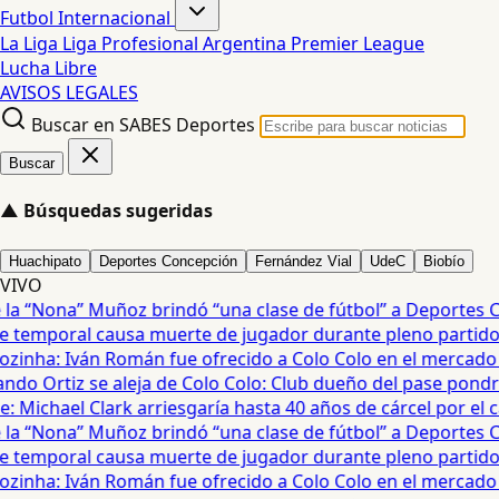
Futbol Internacional
La Liga
Liga Profesional Argentina
Premier League
Lucha Libre
AVISOS LEGALES
Buscar en SABES Deportes
Buscar
▲
Búsquedas sugeridas
Huachipato
Deportes Concepción
Fernández Vial
UdeC
Biobío
VIVO
a “Nona” Muñoz brindó “una clase de fútbol” a Deportes Co
temporal causa muerte de jugador durante pleno partido en
zinha: Iván Román fue ofrecido a Colo Colo en el mercado d
do Ortiz se aleja de Colo Colo: Club dueño del pase pondrá
 Michael Clark arriesgaría hasta 40 años de cárcel por el cas
a “Nona” Muñoz brindó “una clase de fútbol” a Deportes Co
temporal causa muerte de jugador durante pleno partido en
zinha: Iván Román fue ofrecido a Colo Colo en el mercado d