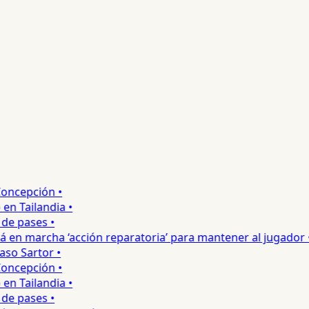
ncepción •
 Tailandia •
e pases •
 en marcha ‘acción reparatoria’ para mantener al jugador •
o Sartor •
ncepción •
 Tailandia •
e pases •