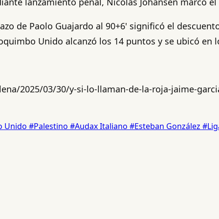
mediante lanzamiento penal, Nicolás Johansen marcó e
zo de Paolo Guajardo al 90+6' significó el descuent
Coquimbo Unido alcanzó los 14 puntos y se ubicó en lo
na/2025/03/30/y-si-lo-llaman-de-la-roja-jaime-garcia-
o Unido
#Palestino
#Audax Italiano
#Esteban González
#Lig