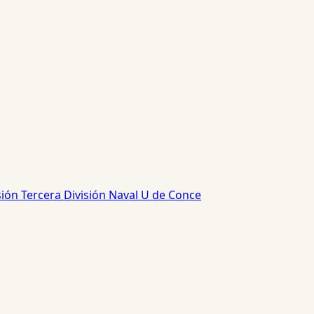
sión
Tercera División
Naval
U de Conce