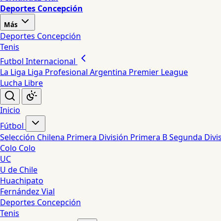
Deportes Concepción
Más
Deportes Concepción
Tenis
Futbol Internacional
La Liga
Liga Profesional Argentina
Premier League
Lucha Libre
Inicio
Fútbol
Selección Chilena
Primera División
Primera B
Segunda Divi
Colo Colo
UC
U de Chile
Huachipato
Fernández Vial
Deportes Concepción
Tenis