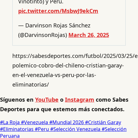
Vinotinto) y Perú.
pic.twitter.com/MsbwJ9ekCm
— Darvinson Rojas Sánchez
(@DarvinsonRojas)
March 26, 2025
https://sabesdeportes.com/futbol/2025/03/25/e
polemico-cobro-del-chileno-cristian-garay-
en-el-venezuela-vs-peru-por-las-
eliminatorias/
Síguenos en
YouTube
o
Instagram
como Sabes
Deportes para que estemos más conectados.
#La Roja
#Venezuela
#Mundial 2026
#Cristián Garay
#Eliminatorias
#Peru
#Selección Venezuela
#Selección
Peruana