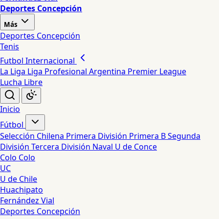
Deportes Concepción
Más
Deportes Concepción
Tenis
Futbol Internacional
La Liga
Liga Profesional Argentina
Premier League
Lucha Libre
Inicio
Fútbol
Selección Chilena
Primera División
Primera B
Segunda
División
Tercera División
Naval
U de Conce
Colo Colo
UC
U de Chile
Huachipato
Fernández Vial
Deportes Concepción