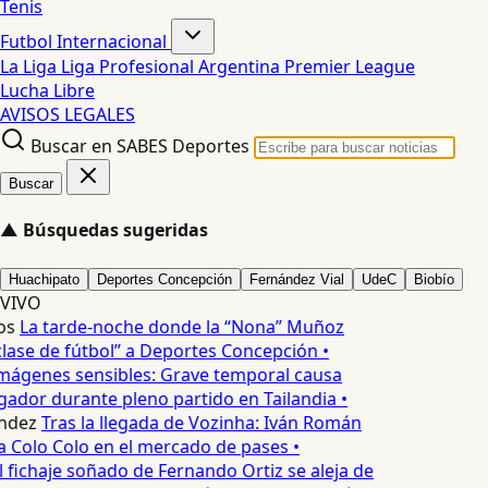
Tenis
Futbol Internacional
La Liga
Liga Profesional Argentina
Premier League
Lucha Libre
AVISOS LEGALES
Buscar en SABES Deportes
Buscar
▲
Búsquedas sugeridas
Huachipato
Deportes Concepción
Fernández Vial
UdeC
Biobío
VIVO
os
La tarde-noche donde la “Nona” Muñoz
lase de fútbol” a Deportes Concepción •
mágenes sensibles: Grave temporal causa
ador durante pleno partido en Tailandia •
ndez
Tras la llegada de Vozinha: Iván Román
a Colo Colo en el mercado de pases •
l fichaje soñado de Fernando Ortiz se aleja de