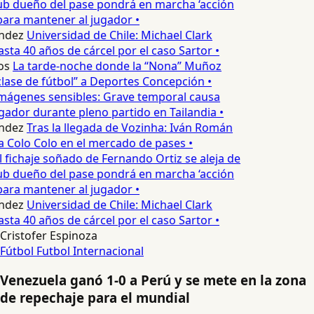
ub dueño del pase pondrá en marcha ‘acción
para mantener al jugador •
ndez
Universidad de Chile: Michael Clark
sta 40 años de cárcel por el caso Sartor •
os
La tarde-noche donde la “Nona” Muñoz
lase de fútbol” a Deportes Concepción •
mágenes sensibles: Grave temporal causa
ador durante pleno partido en Tailandia •
ndez
Tras la llegada de Vozinha: Iván Román
a Colo Colo en el mercado de pases •
l fichaje soñado de Fernando Ortiz se aleja de
ub dueño del pase pondrá en marcha ‘acción
para mantener al jugador •
ndez
Universidad de Chile: Michael Clark
sta 40 años de cárcel por el caso Sartor •
Cristofer Espinoza
Fútbol
Futbol Internacional
Venezuela ganó 1-0 a Perú y se mete en la zona
de repechaje para el mundial