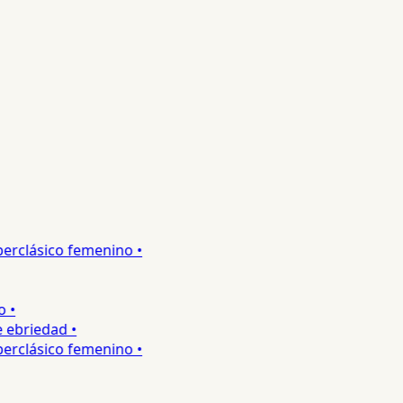
rclásico femenino •
•
ebriedad •
rclásico femenino •