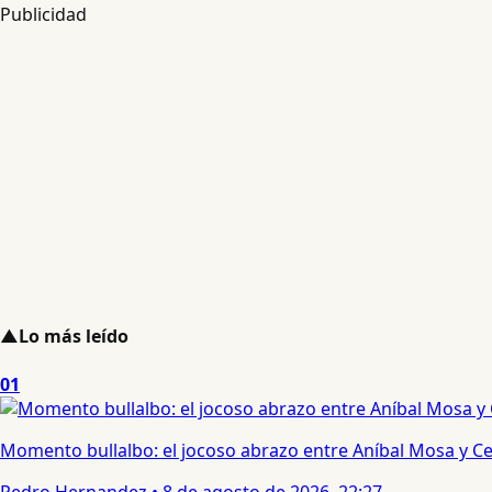
Publicidad
▲
Lo más leído
01
Momento bullalbo: el jocoso abrazo entre Aníbal Mosa y Cec
Pedro Hernandez
•
8 de agosto de 2026, 22:27