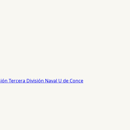
sión
Tercera División
Naval
U de Conce