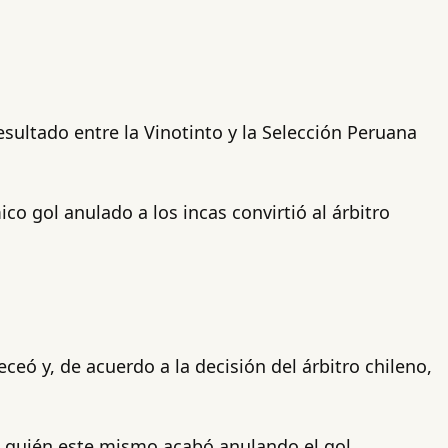
esultado entre la Vinotinto y la Selección Peruana
o gol anulado a los incas convirtió al árbitro
ceó y, de acuerdo a la decisión del árbitro chileno,
 quién este mismo acabó anulando el gol.