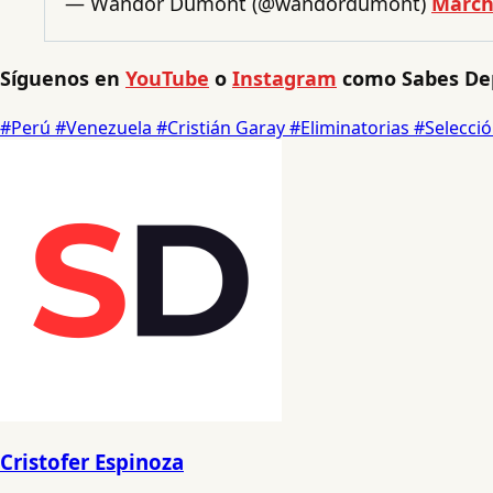
— Wandor Dumont (@wandordumont)
March
Síguenos en
YouTube
o
Instagram
como Sabes Dep
#Perú
#Venezuela
#Cristián Garay
#Eliminatorias
#Selecci
Cristofer Espinoza