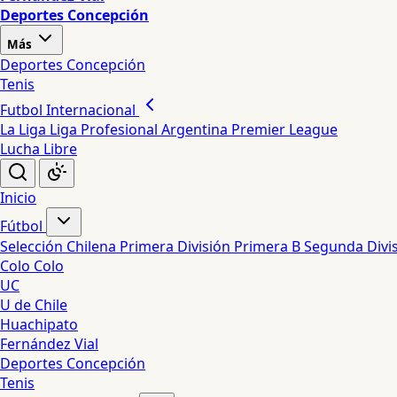
Deportes Concepción
Más
Deportes Concepción
Tenis
Futbol Internacional
La Liga
Liga Profesional Argentina
Premier League
Lucha Libre
Inicio
Fútbol
Selección Chilena
Primera División
Primera B
Segunda Divi
Colo Colo
UC
U de Chile
Huachipato
Fernández Vial
Deportes Concepción
Tenis