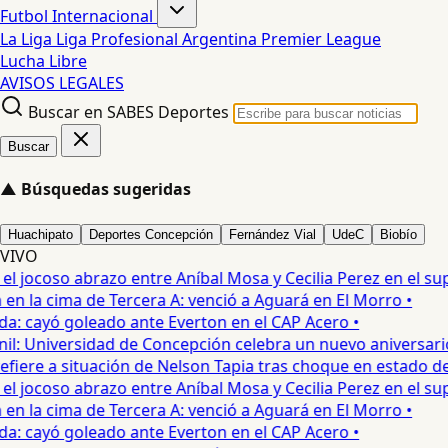
Futbol Internacional
La Liga
Liga Profesional Argentina
Premier League
Lucha Libre
AVISOS LEGALES
Buscar en SABES Deportes
Buscar
▲
Búsquedas sugeridas
Huachipato
Deportes Concepción
Fernández Vial
UdeC
Biobío
VIVO
 jocoso abrazo entre Aníbal Mosa y Cecilia Perez en el supe
 la cima de Tercera A: venció a Aguará en El Morro •
: cayó goleado ante Everton en el CAP Acero •
: Universidad de Concepción celebra un nuevo aniversario 
iere a situación de Nelson Tapia tras choque en estado de 
 jocoso abrazo entre Aníbal Mosa y Cecilia Perez en el supe
 la cima de Tercera A: venció a Aguará en El Morro •
: cayó goleado ante Everton en el CAP Acero •