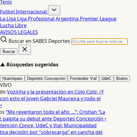
Tenis
Futbol Internacional
La Liga
Liga Profesional Argentina
Premier League
Lucha Libre
AVISOS LEGALES
Buscar en SABES Deportes
Buscar
▲
Búsquedas sugeridas
Huachipato
Deportes Concepción
Fernández Vial
UdeC
Biobío
VIVO
do
Vozinha y la presentación en Colo Colo: ¿Y
n esto el joven Gabriel Maureira y todo el
•
os
“Me reventaron todo el año …”: Cristian “La
palpita su debut ante Deportes Concepción •
tención Conce, UdeC y Vial: Municipalidad
ica decisión por “sobrecarga” en cancha del