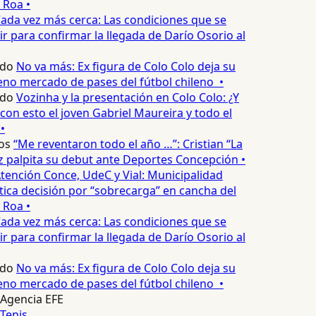
 Roa •
ada vez más cerca: Las condiciones que se
 para confirmar la llegada de Darío Osorio al
do
No va más: Ex figura de Colo Colo deja su
no mercado de pases del fútbol chileno •
do
Vozinha y la presentación en Colo Colo: ¿Y
n esto el joven Gabriel Maureira y todo el
•
os
“Me reventaron todo el año …”: Cristian “La
palpita su debut ante Deportes Concepción •
tención Conce, UdeC y Vial: Municipalidad
ica decisión por “sobrecarga” en cancha del
 Roa •
ada vez más cerca: Las condiciones que se
 para confirmar la llegada de Darío Osorio al
do
No va más: Ex figura de Colo Colo deja su
no mercado de pases del fútbol chileno •
Agencia EFE
Tenis