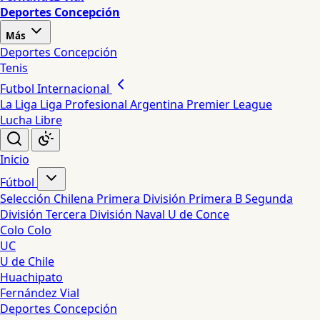
Deportes Concepción
Más
Deportes Concepción
Tenis
Futbol Internacional
La Liga
Liga Profesional Argentina
Premier League
Lucha Libre
Inicio
Fútbol
Selección Chilena
Primera División
Primera B
Segunda
División
Tercera División
Naval
U de Conce
Colo Colo
UC
U de Chile
Huachipato
Fernández Vial
Deportes Concepción