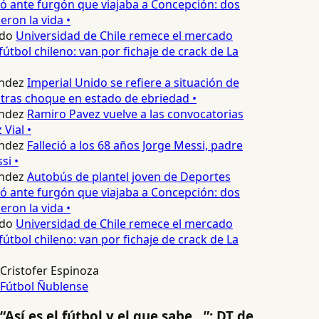
 ante furgón que viajaba a Concepción: dos
ron la vida •
do
Universidad de Chile remece el mercado
útbol chileno: van por fichaje de crack de La
ndez
Imperial Unido se refiere a situación de
tras choque en estado de ebriedad •
ndez
Ramiro Pavez vuelve a las convocatorias
Vial •
ndez
Falleció a los 68 años Jorge Messi, padre
i •
ndez
Autobús de plantel joven de Deportes
 ante furgón que viajaba a Concepción: dos
ron la vida •
do
Universidad de Chile remece el mercado
útbol chileno: van por fichaje de crack de La
Cristofer Espinoza
Fútbol
Ñublense
“Así es el fútbol y el que sabe…”: DT de