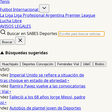
Tenis
Futbol Internacional
La Liga
Liga Profesional Argentina
Premier League
Lucha Libre
AVISOS LEGALES
Buscar en SABES Deportes
Buscar
▲
Búsquedas sugeridas
Huachipato
Deportes Concepción
Fernández Vial
UdeC
Biobío
VIVO
ndez
Imperial Unido se refiere a situación de
tras choque en estado de ebriedad •
ndez
Ramiro Pavez vuelve a las convocatorias
Vial •
ndez
Falleció a los 68 años Jorge Messi, padre
i •
ndez
Autobús de plantel joven de Deportes