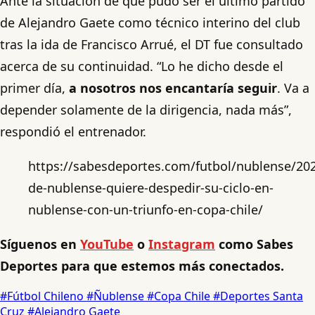
Ante la situación de que pudo ser el último partido
de Alejandro Gaete como técnico interino del club
tras la ida de Francisco Arrué, el DT fue consultado
acerca de su continuidad. “Lo he dicho desde el
primer día,
a nosotros nos encantaría seguir
. Va a
depender solamente de la dirigencia, nada más”,
respondió el entrenador.
https://sabesdeportes.com/futbol/nublense/202
de-nublense-quiere-despedir-su-ciclo-en-
nublense-con-un-triunfo-en-copa-chile/
Síguenos en
YouTube
o
Instagram
como Sabes
Deportes para que estemos más conectados.
#Fútbol Chileno
#Ñublense
#Copa Chile
#Deportes Santa
Cruz
#Alejandro Gaete