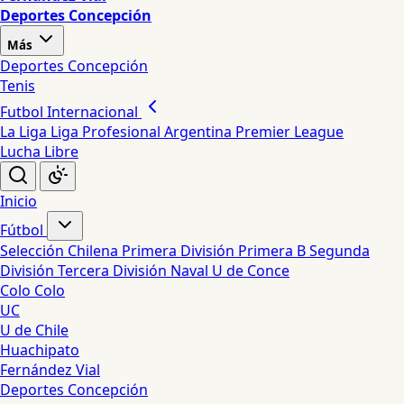
Deportes Concepción
Más
Deportes Concepción
Tenis
Futbol Internacional
La Liga
Liga Profesional Argentina
Premier League
Lucha Libre
Inicio
Fútbol
Selección Chilena
Primera División
Primera B
Segunda
División
Tercera División
Naval
U de Conce
Colo Colo
UC
U de Chile
Huachipato
Fernández Vial
Deportes Concepción