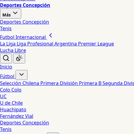
Deportes Concepción
Más
Deportes Concepción
Tenis
Futbol Internacional
La Liga
Liga Profesional Argentina
Premier League
Lucha Libre
Inicio
Fútbol
Selección Chilena
Primera División
Primera B
Segunda Divi
Colo Colo
UC
U de Chile
Huachipato
Fernández Vial
Deportes Concepción
Tenis