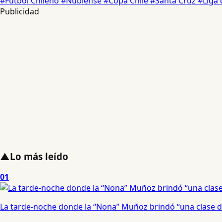
#Fútbol Chileno
#Ñublense
#Copa Chile
#Santa Cruz
#Liga
Publicidad
▲
Lo más leído
01
La tarde-noche donde la “Nona” Muñoz brindó “una clase d