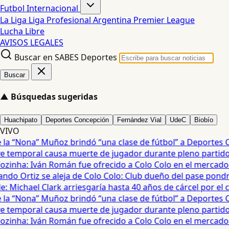
Futbol Internacional
La Liga
Liga Profesional Argentina
Premier League
Lucha Libre
AVISOS LEGALES
Buscar en SABES Deportes
Buscar
▲
Búsquedas sugeridas
Huachipato
Deportes Concepción
Fernández Vial
UdeC
Biobío
VIVO
a “Nona” Muñoz brindó “una clase de fútbol” a Deportes Co
temporal causa muerte de jugador durante pleno partido en
zinha: Iván Román fue ofrecido a Colo Colo en el mercado d
do Ortiz se aleja de Colo Colo: Club dueño del pase pondrá
 Michael Clark arriesgaría hasta 40 años de cárcel por el cas
a “Nona” Muñoz brindó “una clase de fútbol” a Deportes Co
temporal causa muerte de jugador durante pleno partido en
zinha: Iván Román fue ofrecido a Colo Colo en el mercado d