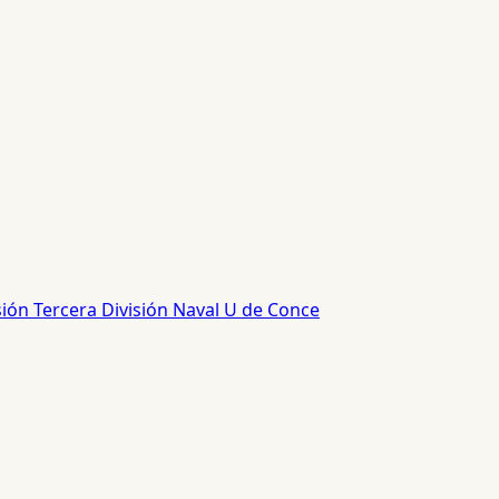
sión
Tercera División
Naval
U de Conce