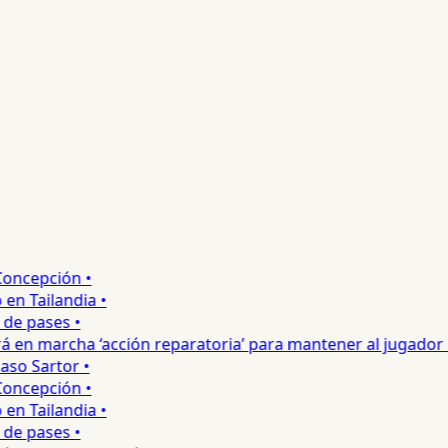
ncepción •
 Tailandia •
e pases •
 en marcha ‘acción reparatoria’ para mantener al jugador •
o Sartor •
ncepción •
 Tailandia •
e pases •