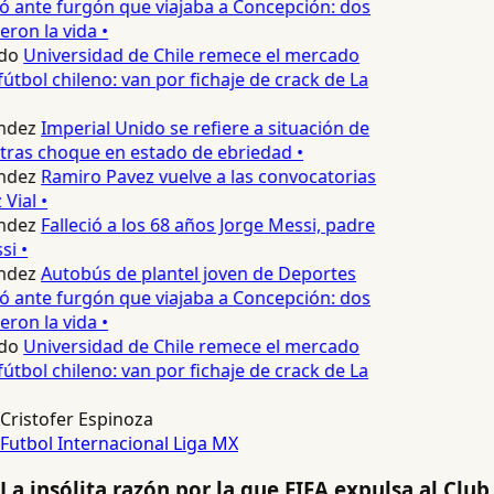
ante furgón que viajaba a Concepción: dos
ron la vida •
do
Universidad de Chile remece el mercado
útbol chileno: van por fichaje de crack de La
ndez
Imperial Unido se refiere a situación de
tras choque en estado de ebriedad •
ndez
Ramiro Pavez vuelve a las convocatorias
Vial •
ndez
Falleció a los 68 años Jorge Messi, padre
i •
ndez
Autobús de plantel joven de Deportes
ante furgón que viajaba a Concepción: dos
ron la vida •
do
Universidad de Chile remece el mercado
útbol chileno: van por fichaje de crack de La
Cristofer Espinoza
Futbol Internacional
Liga MX
La insólita razón por la que FIFA expulsa al Club