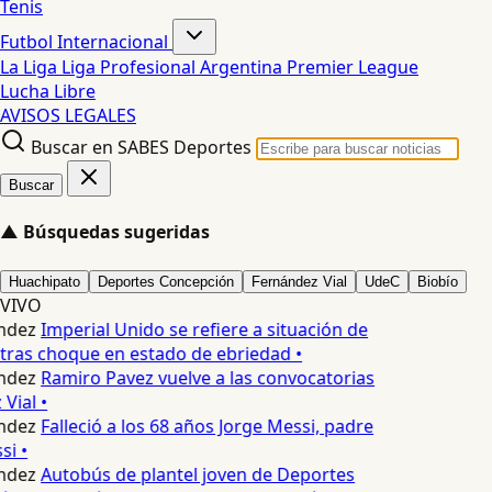
Tenis
Futbol Internacional
La Liga
Liga Profesional Argentina
Premier League
Lucha Libre
AVISOS LEGALES
Buscar en SABES Deportes
Buscar
▲
Búsquedas sugeridas
Huachipato
Deportes Concepción
Fernández Vial
UdeC
Biobío
VIVO
ndez
Imperial Unido se refiere a situación de
tras choque en estado de ebriedad •
ndez
Ramiro Pavez vuelve a las convocatorias
Vial •
ndez
Falleció a los 68 años Jorge Messi, padre
i •
ndez
Autobús de plantel joven de Deportes