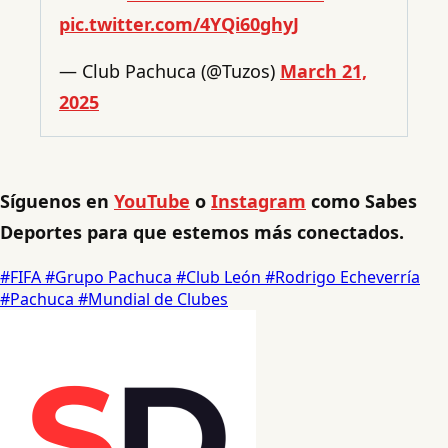
pic.twitter.com/4YQi60ghyJ
— Club Pachuca (@Tuzos)
March 21,
2025
Síguenos en
YouTube
o
Instagram
como Sabes
Deportes para que estemos más conectados.
#FIFA
#Grupo Pachuca
#Club León
#Rodrigo Echeverría
#Pachuca
#Mundial de Clubes