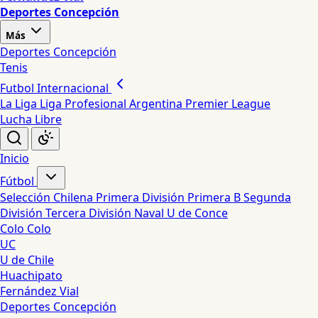
Deportes Concepción
Más
Deportes Concepción
Tenis
Futbol Internacional
La Liga
Liga Profesional Argentina
Premier League
Lucha Libre
Inicio
Fútbol
Selección Chilena
Primera División
Primera B
Segunda
División
Tercera División
Naval
U de Conce
Colo Colo
UC
U de Chile
Huachipato
Fernández Vial
Deportes Concepción