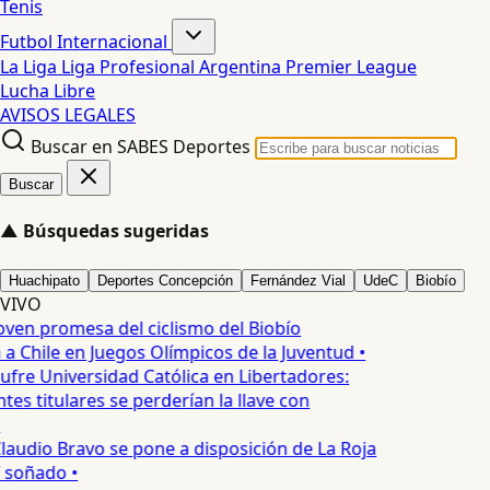
Tenis
Futbol Internacional
La Liga
Liga Profesional Argentina
Premier League
Lucha Libre
AVISOS LEGALES
Buscar en SABES Deportes
Buscar
▲
Búsquedas sugeridas
Huachipato
Deportes Concepción
Fernández Vial
UdeC
Biobío
VIVO
oven promesa del ciclismo del Biobío
a Chile en Juegos Olímpicos de la Juventud •
ufre Universidad Católica en Libertadores:
es titulares se perderían la llave con
laudio Bravo se pone a disposición de La Roja
T soñado •