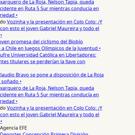
xarquero de La Roja, Nelson Tapia, queda
cidente en Ruta 5 Sur mientras conducía en
riedad •
edo
Vozinha y la presentación en Colo Colo: ¿Y
n esto el joven Gabriel Maureira y todo el
•
oven promesa del ciclismo del Biobío
a Chile en Juegos Olímpicos de la Juventud •
ufre Universidad Católica en Libertadores:
es titulares se perderían la llave con
laudio Bravo se pone a disposición de La Roja
T soñado •
xarquero de La Roja, Nelson Tapia, queda
cidente en Ruta 5 Sur mientras conducía en
riedad •
edo
Vozinha y la presentación en Colo Colo: ¿Y
n esto el joven Gabriel Maureira y todo el
•
Agencia EFE
Deportes Concepción
Primera División