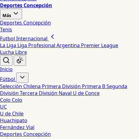
Deportes Concepción
Más
Deportes Concepción
Tenis
Futbol Internacional
La Liga
Liga Profesional Argentina
Premier League
Lucha Libre
Inicio
Fútbol
Selección Chilena
Primera División
Primera B
Segunda
División
Tercera División
Naval
U de Conce
Colo Colo
UC
U de Chile
Huachipato
Fernández Vial
Deportes Concepción