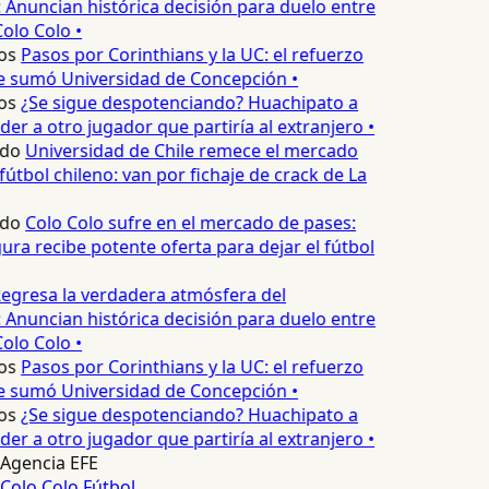
 Anuncian histórica decisión para duelo entre
olo Colo •
os
Pasos por Corinthians y la UC: el refuerzo
e sumó Universidad de Concepción •
os
¿Se sigue despotenciando? Huachipato a
er a otro jugador que partiría al extranjero •
edo
Universidad de Chile remece el mercado
fútbol chileno: van por fichaje de crack de La
edo
Colo Colo sufre en el mercado de pases:
ura recibe potente oferta para dejar el fútbol
egresa la verdadera atmósfera del
 Anuncian histórica decisión para duelo entre
olo Colo •
os
Pasos por Corinthians y la UC: el refuerzo
e sumó Universidad de Concepción •
os
¿Se sigue despotenciando? Huachipato a
er a otro jugador que partiría al extranjero •
Agencia EFE
Colo Colo
Fútbol