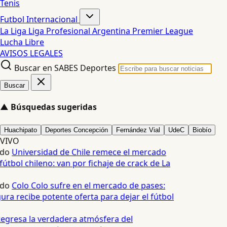
Tenis
Futbol Internacional
La Liga
Liga Profesional Argentina
Premier League
Lucha Libre
AVISOS LEGALES
Buscar en SABES Deportes
Buscar
▲
Búsquedas sugeridas
Huachipato
Deportes Concepción
Fernández Vial
UdeC
Biobío
VIVO
edo
Universidad de Chile remece el mercado
fútbol chileno: van por fichaje de crack de La
edo
Colo Colo sufre en el mercado de pases:
ura recibe potente oferta para dejar el fútbol
egresa la verdadera atmósfera del