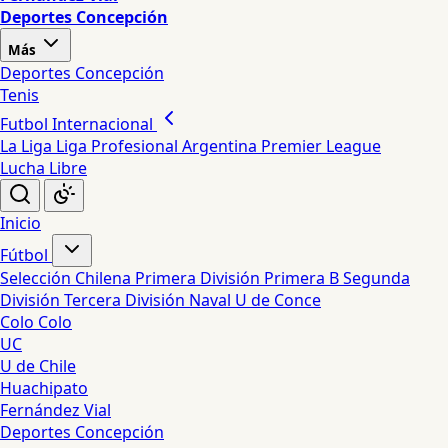
Deportes Concepción
Más
Deportes Concepción
Tenis
Futbol Internacional
La Liga
Liga Profesional Argentina
Premier League
Lucha Libre
Inicio
Fútbol
Selección Chilena
Primera División
Primera B
Segunda
División
Tercera División
Naval
U de Conce
Colo Colo
UC
U de Chile
Huachipato
Fernández Vial
Deportes Concepción