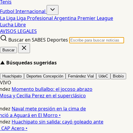
Tenis
Futbol Internacional
La Liga
Liga Profesional Argentina
Premier League
Lucha Libre
AVISOS LEGALES
Buscar en SABES Deportes
Buscar
▲
Búsquedas sugeridas
Huachipato
Deportes Concepción
Fernández Vial
UdeC
Biobío
VIVO
ndez
Momento bullalbo: el jocoso abrazo
Mosa y Cecilia Perez en el superclásico
ndez
Naval mete presión en la cima de
nció a Aguará en El Morro •
ndez
Huachipato sin salida: cayó goleado ante
 CAP Acero •