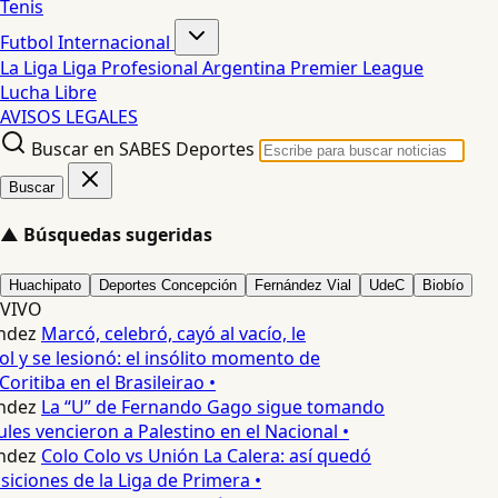
Tenis
Futbol Internacional
La Liga
Liga Profesional Argentina
Premier League
Lucha Libre
AVISOS LEGALES
Buscar en SABES Deportes
Buscar
▲
Búsquedas sugeridas
Huachipato
Deportes Concepción
Fernández Vial
UdeC
Biobío
VIVO
ndez
Marcó, celebró, cayó al vacío, le
l y se lesionó: el insólito momento de
Coritiba en el Brasileirao •
ndez
La “U” de Fernando Gago sigue tomando
les vencieron a Palestino en el Nacional •
ndez
Colo Colo vs Unión La Calera: así quedó
siciones de la Liga de Primera •