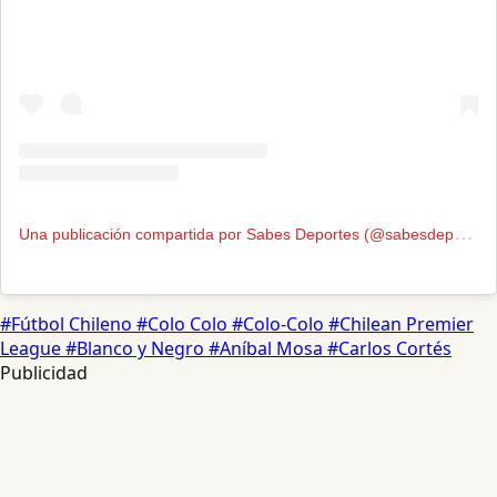
U
na publicación compartida por Sabes Deportes (@sabesdeportes)
#Fútbol Chileno
#Colo Colo
#Colo-Colo
#Chilean Premier
League
#Blanco y Negro
#Aníbal Mosa
#Carlos Cortés
Publicidad