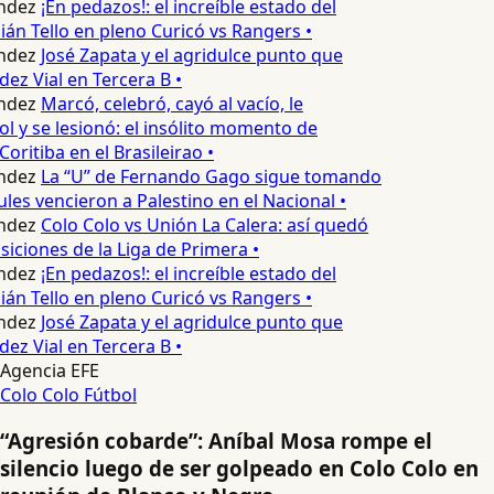
ndez
¡En pedazos!: el increíble estado del
n Tello en pleno Curicó vs Rangers •
ndez
José Zapata y el agridulce punto que
z Vial en Tercera B •
ndez
Marcó, celebró, cayó al vacío, le
l y se lesionó: el insólito momento de
Coritiba en el Brasileirao •
ndez
La “U” de Fernando Gago sigue tomando
les vencieron a Palestino en el Nacional •
ndez
Colo Colo vs Unión La Calera: así quedó
siciones de la Liga de Primera •
ndez
¡En pedazos!: el increíble estado del
n Tello en pleno Curicó vs Rangers •
ndez
José Zapata y el agridulce punto que
z Vial en Tercera B •
Agencia EFE
Colo Colo
Fútbol
“Agresión cobarde”: Aníbal Mosa rompe el
silencio luego de ser golpeado en Colo Colo en