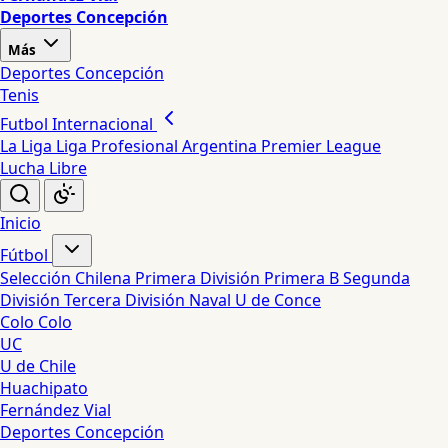
Deportes Concepción
Más
Deportes Concepción
Tenis
Futbol Internacional
La Liga
Liga Profesional Argentina
Premier League
Lucha Libre
Inicio
Fútbol
Selección Chilena
Primera División
Primera B
Segunda
División
Tercera División
Naval
U de Conce
Colo Colo
UC
U de Chile
Huachipato
Fernández Vial
Deportes Concepción