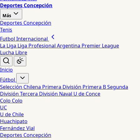
Deportes Concepción
Más
Deportes Concepción
Tenis
Futbol Internacional
La Liga
Liga Profesional Argentina
Premier League
Lucha Libre
Inicio
Fútbol
Selección Chilena
Primera División
Primera B
Segunda
División
Tercera División
Naval
U de Conce
Colo Colo
UC
U de Chile
Huachipato
Fernández Vial
Deportes Concepción