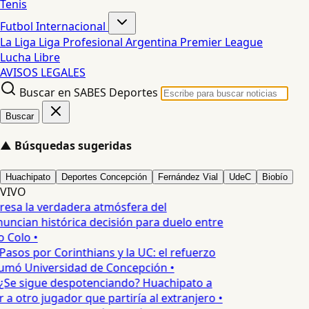
Tenis
Futbol Internacional
La Liga
Liga Profesional Argentina
Premier League
Lucha Libre
AVISOS LEGALES
Buscar en SABES Deportes
Buscar
▲
Búsquedas sugeridas
Huachipato
Deportes Concepción
Fernández Vial
UdeC
Biobío
VIVO
esa la verdadera atmósfera del
uncian histórica decisión para duelo entre
 Colo •
Pasos por Corinthians y la UC: el refuerzo
umó Universidad de Concepción •
¿Se sigue despotenciando? Huachipato a
a otro jugador que partiría al extranjero •