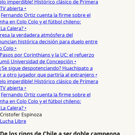
lo imperdible! Histórico clásico de Primera
TV abierta •
Fernando Ortiz cuenta la firme sobre el
ha en Colo Colo y el fútbol chileno:
a Calera? •
esa la verdadera atmósfera del
uncian histórica decisión para duelo entre
 Colo •
Pasos por Corinthians y la UC: el refuerzo
umó Universidad de Concepción •
¿Se sigue despotenciando? Huachipato a
a otro jugador que partiría al extranjero •
lo imperdible! Histórico clásico de Primera
TV abierta •
Fernando Ortiz cuenta la firme sobre el
ha en Colo Colo y el fútbol chileno:
a Calera? •
Cristofer Espinoza
Lucha Libre
De los rings de Chile a ser doble campeona