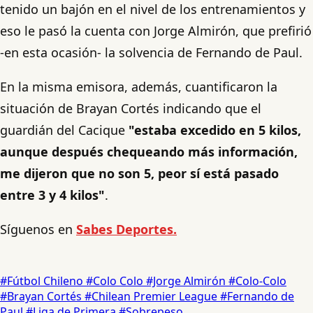
tenido un bajón en el nivel de los entrenamientos y
eso le pasó la cuenta con Jorge Almirón, que prefirió
-en esta ocasión- la solvencia de Fernando de Paul.
En la misma emisora, además, cuantificaron la
situación de Brayan Cortés indicando que el
guardián del Cacique
"estaba excedido en 5 kilos,
aunque después chequeando más información,
me dijeron que no son 5, peor sí está pasado
entre 3 y 4 kilos"
.
Síguenos en
Sabes Deportes.
#Fútbol Chileno
#Colo Colo
#Jorge Almirón
#Colo-Colo
#Brayan Cortés
#Chilean Premier League
#Fernando de
Paul
#Liga de Primera
#Sobrepeso