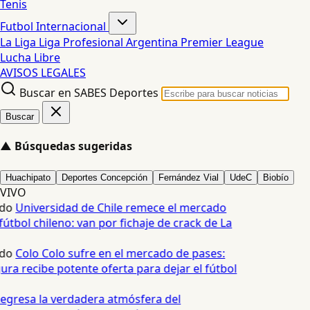
Tenis
Futbol Internacional
La Liga
Liga Profesional Argentina
Premier League
Lucha Libre
AVISOS LEGALES
Buscar en SABES Deportes
Buscar
▲
Búsquedas sugeridas
Huachipato
Deportes Concepción
Fernández Vial
UdeC
Biobío
VIVO
do
Universidad de Chile remece el mercado
útbol chileno: van por fichaje de crack de La
do
Colo Colo sufre en el mercado de pases:
ura recibe potente oferta para dejar el fútbol
egresa la verdadera atmósfera del