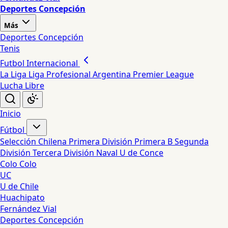
Deportes Concepción
Más
Deportes Concepción
Tenis
Futbol Internacional
La Liga
Liga Profesional Argentina
Premier League
Lucha Libre
Inicio
Fútbol
Selección Chilena
Primera División
Primera B
Segunda
División
Tercera División
Naval
U de Conce
Colo Colo
UC
U de Chile
Huachipato
Fernández Vial
Deportes Concepción