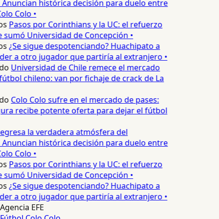
 Anuncian histórica decisión para duelo entre
olo Colo •
os
Pasos por Corinthians y la UC: el refuerzo
e sumó Universidad de Concepción •
os
¿Se sigue despotenciando? Huachipato a
er a otro jugador que partiría al extranjero •
do
Universidad de Chile remece el mercado
útbol chileno: van por fichaje de crack de La
do
Colo Colo sufre en el mercado de pases:
ura recibe potente oferta para dejar el fútbol
egresa la verdadera atmósfera del
 Anuncian histórica decisión para duelo entre
olo Colo •
os
Pasos por Corinthians y la UC: el refuerzo
e sumó Universidad de Concepción •
os
¿Se sigue despotenciando? Huachipato a
er a otro jugador que partiría al extranjero •
Agencia EFE
Fútbol
Colo Colo