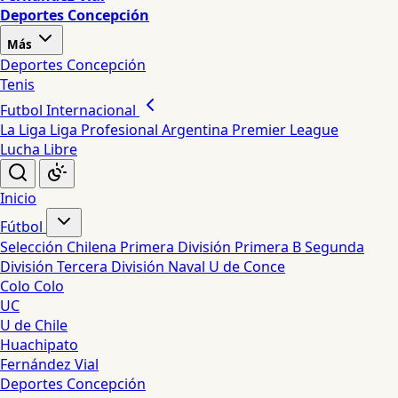
Deportes Concepción
Más
Deportes Concepción
Tenis
Futbol Internacional
La Liga
Liga Profesional Argentina
Premier League
Lucha Libre
Inicio
Fútbol
Selección Chilena
Primera División
Primera B
Segunda
División
Tercera División
Naval
U de Conce
Colo Colo
UC
U de Chile
Huachipato
Fernández Vial
Deportes Concepción