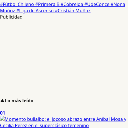
#Fútbol Chileno
#Primera B
#Cobreloa
#UdeConce
#Nona
Muñoz
#Liga de Ascenso
#Cristián Muñoz
Publicidad
▲
Lo más leído
01