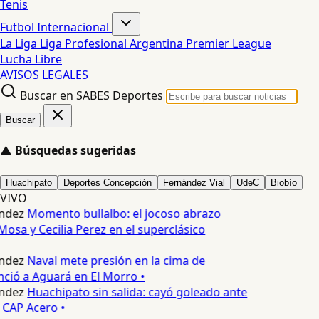
Tenis
Futbol Internacional
La Liga
Liga Profesional Argentina
Premier League
Lucha Libre
AVISOS LEGALES
Buscar en SABES Deportes
Buscar
▲
Búsquedas sugeridas
Huachipato
Deportes Concepción
Fernández Vial
UdeC
Biobío
VIVO
ndez
Momento bullalbo: el jocoso abrazo
Mosa y Cecilia Perez en el superclásico
ndez
Naval mete presión en la cima de
nció a Aguará en El Morro •
ndez
Huachipato sin salida: cayó goleado ante
 CAP Acero •