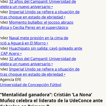
ndez
32 años del Campanil: Universidad de
lebra un nuevo aniversario •
ndez
Imperial Unido se refiere a situación de
tras choque en estado de ebriedad •
ndez
Momento bullalbo: el jocoso abrazo
Mosa y Cecilia Perez en el superclásico
ndez
Naval mete presión en la cima de
nció a Aguará en El Morro •
ndez
Huachipato sin salida: cayó goleado ante
 CAP Acero •
ndez
32 años del Campanil: Universidad de
lebra un nuevo aniversario •
ndez
Imperial Unido se refiere a situación de
tras choque en estado de ebriedad •
Agencia EFE
Universidad de Concepción
Fútbol
“Mentalidad ganadora”: Cristián ‘La Nona’
Muñoz celebra el liderato de la UdeConce ante