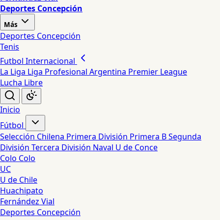
Deportes Concepción
Más
Deportes Concepción
Tenis
Futbol Internacional
La Liga
Liga Profesional Argentina
Premier League
Lucha Libre
Inicio
Fútbol
Selección Chilena
Primera División
Primera B
Segunda
División
Tercera División
Naval
U de Conce
Colo Colo
UC
U de Chile
Huachipato
Fernández Vial
Deportes Concepción