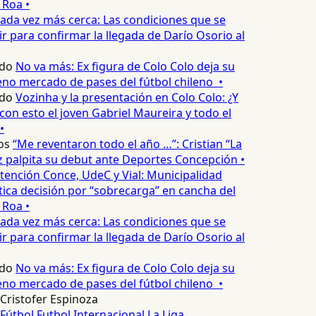
 Roa •
ada vez más cerca: Las condiciones que se
 para confirmar la llegada de Darío Osorio al
do
No va más: Ex figura de Colo Colo deja su
no mercado de pases del fútbol chileno •
do
Vozinha y la presentación en Colo Colo: ¿Y
n esto el joven Gabriel Maureira y todo el
•
os
“Me reventaron todo el año …”: Cristian “La
palpita su debut ante Deportes Concepción •
tención Conce, UdeC y Vial: Municipalidad
ica decisión por “sobrecarga” en cancha del
 Roa •
ada vez más cerca: Las condiciones que se
 para confirmar la llegada de Darío Osorio al
do
No va más: Ex figura de Colo Colo deja su
no mercado de pases del fútbol chileno •
Cristofer Espinoza
Fútbol
Futbol Internacional
La Liga