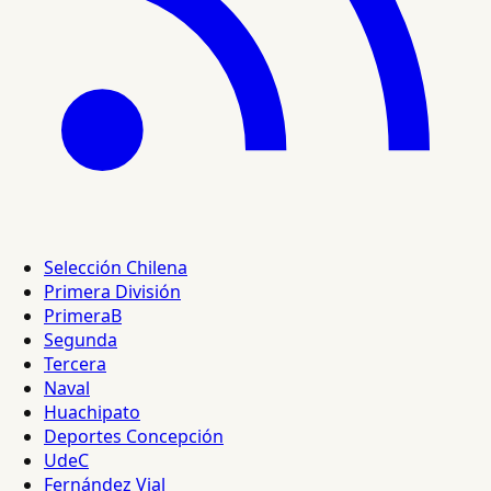
Selección Chilena
Primera División
PrimeraB
Segunda
Tercera
Naval
Huachipato
Deportes Concepción
UdeC
Fernández Vial