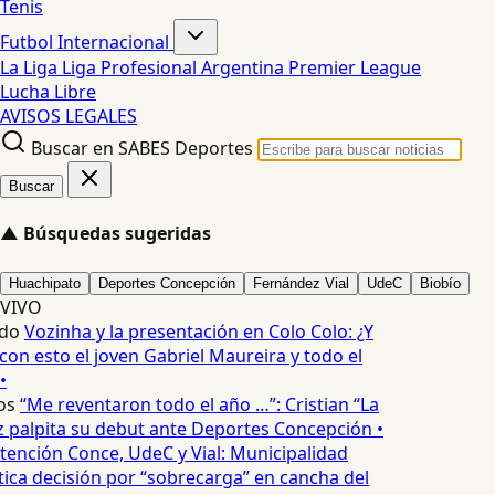
Tenis
Futbol Internacional
La Liga
Liga Profesional Argentina
Premier League
Lucha Libre
AVISOS LEGALES
Buscar en SABES Deportes
Buscar
▲
Búsquedas sugeridas
Huachipato
Deportes Concepción
Fernández Vial
UdeC
Biobío
VIVO
do
Vozinha y la presentación en Colo Colo: ¿Y
n esto el joven Gabriel Maureira y todo el
•
os
“Me reventaron todo el año …”: Cristian “La
palpita su debut ante Deportes Concepción •
tención Conce, UdeC y Vial: Municipalidad
ica decisión por “sobrecarga” en cancha del