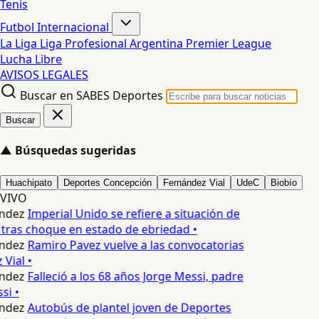
Tenis
Futbol Internacional
La Liga
Liga Profesional Argentina
Premier League
Lucha Libre
AVISOS LEGALES
Buscar en SABES Deportes
Buscar
▲
Búsquedas sugeridas
Huachipato
Deportes Concepción
Fernández Vial
UdeC
Biobío
VIVO
ndez
Imperial Unido se refiere a situación de
tras choque en estado de ebriedad •
ndez
Ramiro Pavez vuelve a las convocatorias
Vial •
ndez
Falleció a los 68 años Jorge Messi, padre
si •
ndez
Autobús de plantel joven de Deportes