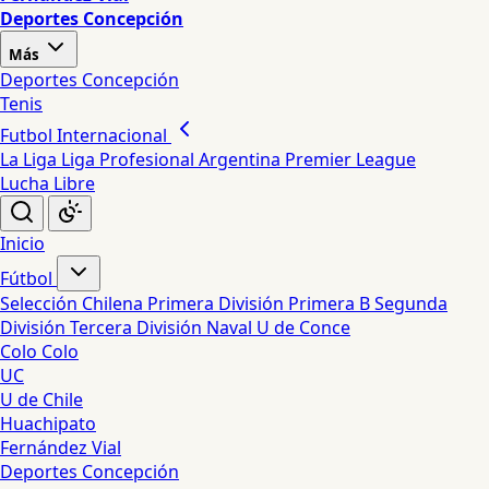
Deportes Concepción
Más
Deportes Concepción
Tenis
Futbol Internacional
La Liga
Liga Profesional Argentina
Premier League
Lucha Libre
Inicio
Fútbol
Selección Chilena
Primera División
Primera B
Segunda
División
Tercera División
Naval
U de Conce
Colo Colo
UC
U de Chile
Huachipato
Fernández Vial
Deportes Concepción