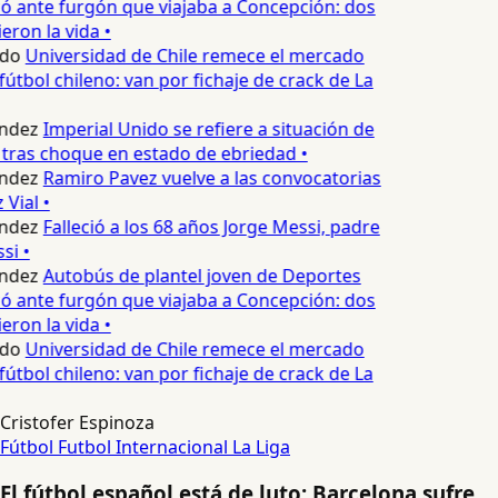
 ante furgón que viajaba a Concepción: dos
eron la vida •
edo
Universidad de Chile remece el mercado
fútbol chileno: van por fichaje de crack de La
ndez
Imperial Unido se refiere a situación de
tras choque en estado de ebriedad •
ndez
Ramiro Pavez vuelve a las convocatorias
Vial •
ndez
Falleció a los 68 años Jorge Messi, padre
si •
ndez
Autobús de plantel joven de Deportes
 ante furgón que viajaba a Concepción: dos
eron la vida •
edo
Universidad de Chile remece el mercado
fútbol chileno: van por fichaje de crack de La
Cristofer Espinoza
Fútbol
Futbol Internacional
La Liga
El fútbol español está de luto: Barcelona sufre