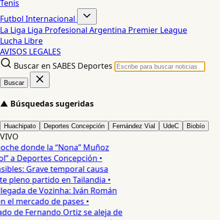
Tenis
Futbol Internacional
La Liga
Liga Profesional Argentina
Premier League
Lucha Libre
AVISOS LEGALES
Buscar en SABES Deportes
Buscar
▲
Búsquedas sugeridas
Huachipato
Deportes Concepción
Fernández Vial
UdeC
Biobío
VIVO
noche donde la “Nona” Muñoz
ol” a Deportes Concepción •
ibles: Grave temporal causa
 pleno partido en Tailandia •
 llegada de Vozinha: Iván Román
en el mercado de pases •
ado de Fernando Ortiz se aleja de