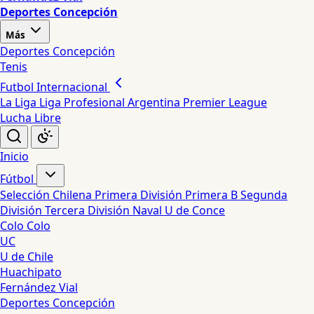
Deportes Concepción
Más
Deportes Concepción
Tenis
Futbol Internacional
La Liga
Liga Profesional Argentina
Premier League
Lucha Libre
Inicio
Fútbol
Selección Chilena
Primera División
Primera B
Segunda
División
Tercera División
Naval
U de Conce
Colo Colo
UC
U de Chile
Huachipato
Fernández Vial
Deportes Concepción