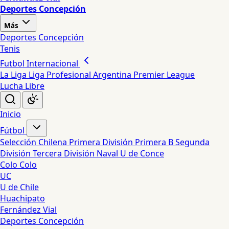
Deportes Concepción
Más
Deportes Concepción
Tenis
Futbol Internacional
La Liga
Liga Profesional Argentina
Premier League
Lucha Libre
Inicio
Fútbol
Selección Chilena
Primera División
Primera B
Segunda
División
Tercera División
Naval
U de Conce
Colo Colo
UC
U de Chile
Huachipato
Fernández Vial
Deportes Concepción