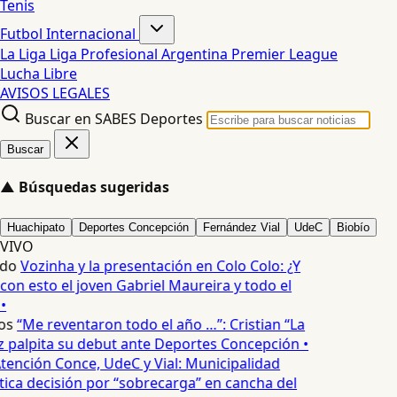
Tenis
Futbol Internacional
La Liga
Liga Profesional Argentina
Premier League
Lucha Libre
AVISOS LEGALES
Buscar en SABES Deportes
Buscar
▲
Búsquedas sugeridas
Huachipato
Deportes Concepción
Fernández Vial
UdeC
Biobío
VIVO
edo
Vozinha y la presentación en Colo Colo: ¿Y
n esto el joven Gabriel Maureira y todo el
•
os
“Me reventaron todo el año …”: Cristian “La
palpita su debut ante Deportes Concepción •
tención Conce, UdeC y Vial: Municipalidad
ica decisión por “sobrecarga” en cancha del