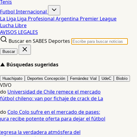
Tenis
Futbol Internacional
La Liga
Liga Profesional Argentina
Premier League
Lucha Libre
AVISOS LEGALES
Buscar en SABES Deportes
Buscar
▲
Búsquedas sugeridas
Huachipato
Deportes Concepción
Fernández Vial
UdeC
Biobío
VIVO
edo
Universidad de Chile remece el mercado
fútbol chileno: van por fichaje de crack de La
edo
Colo Colo sufre en el mercado de pases:
ura recibe potente oferta para dejar el fútbol
egresa la verdadera atmósfera del