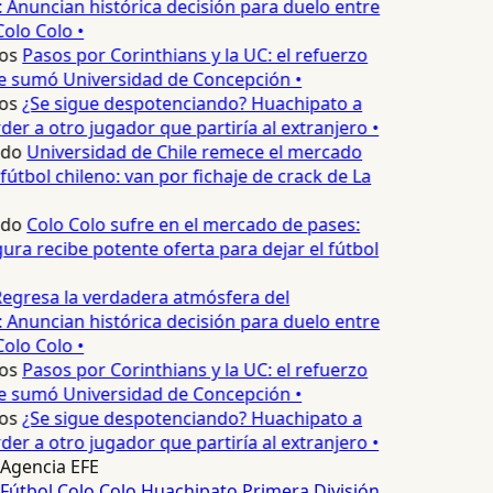
 Anuncian histórica decisión para duelo entre
Colo Colo •
os
Pasos por Corinthians y la UC: el refuerzo
e sumó Universidad de Concepción •
os
¿Se sigue despotenciando? Huachipato a
er a otro jugador que partiría al extranjero •
edo
Universidad de Chile remece el mercado
fútbol chileno: van por fichaje de crack de La
edo
Colo Colo sufre en el mercado de pases:
ura recibe potente oferta para dejar el fútbol
egresa la verdadera atmósfera del
 Anuncian histórica decisión para duelo entre
Colo Colo •
os
Pasos por Corinthians y la UC: el refuerzo
e sumó Universidad de Concepción •
os
¿Se sigue despotenciando? Huachipato a
er a otro jugador que partiría al extranjero •
Agencia EFE
Fútbol
Colo Colo
Huachipato
Primera División