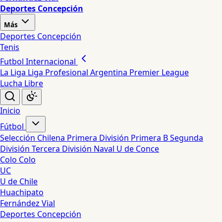
Deportes Concepción
Más
Deportes Concepción
Tenis
Futbol Internacional
La Liga
Liga Profesional Argentina
Premier League
Lucha Libre
Inicio
Fútbol
Selección Chilena
Primera División
Primera B
Segunda
División
Tercera División
Naval
U de Conce
Colo Colo
UC
U de Chile
Huachipato
Fernández Vial
Deportes Concepción