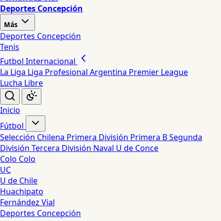
Deportes Concepción
Más
Deportes Concepción
Tenis
Futbol Internacional
La Liga
Liga Profesional Argentina
Premier League
Lucha Libre
Inicio
Fútbol
Selección Chilena
Primera División
Primera B
Segunda
División
Tercera División
Naval
U de Conce
Colo Colo
UC
U de Chile
Huachipato
Fernández Vial
Deportes Concepción