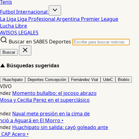
Tenis
Futbol Internacional
La Liga
Liga Profesional Argentina
Premier League
Lucha Libre
AVISOS LEGALES
Buscar en SABES Deportes
Buscar
▲
Búsquedas sugeridas
Huachipato
Deportes Concepción
Fernández Vial
UdeC
Biobío
VIVO
ndez
Momento bullalbo: el jocoso abrazo
Mosa y Cecilia Perez en el superclásico
ndez
Naval mete presión en la cima de
nció a Aguará en El Morro •
ndez
Huachipato sin salida: cayó goleado ante
 CAP Acero •