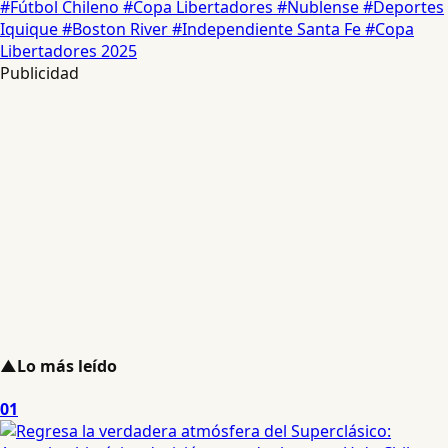
#Fútbol Chileno
#Copa Libertadores
#Ñublense
#Deportes
Iquique
#Boston River
#Independiente Santa Fe
#Copa
Libertadores 2025
Publicidad
▲
Lo más leído
01