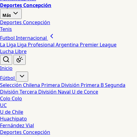
Deportes Concepción
Más
Deportes Concepción
Tenis
Futbol Internacional
La Liga
Liga Profesional Argentina
Premier League
Lucha Libre
Inicio
Fútbol
Selección Chilena
Primera División
Primera B
Segunda
División
Tercera División
Naval
U de Conce
Colo Colo
UC
U de Chile
Huachipato
Fernández Vial
Deportes Concepción