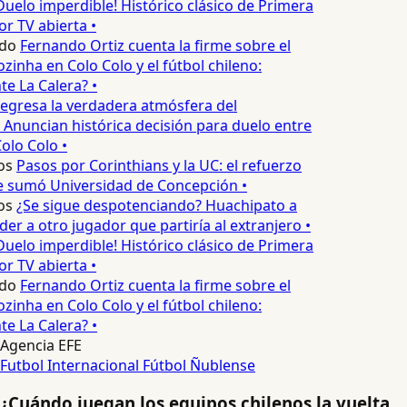
Duelo imperdible! Histórico clásico de Primera
or TV abierta •
do
Fernando Ortiz cuenta la firme sobre el
inha en Colo Colo y el fútbol chileno:
e La Calera? •
egresa la verdadera atmósfera del
 Anuncian histórica decisión para duelo entre
olo Colo •
os
Pasos por Corinthians y la UC: el refuerzo
e sumó Universidad de Concepción •
os
¿Se sigue despotenciando? Huachipato a
r a otro jugador que partiría al extranjero •
Duelo imperdible! Histórico clásico de Primera
or TV abierta •
do
Fernando Ortiz cuenta la firme sobre el
inha en Colo Colo y el fútbol chileno:
e La Calera? •
Agencia EFE
Futbol Internacional
Fútbol
Ñublense
¿Cuándo juegan los equipos chilenos la vuelta