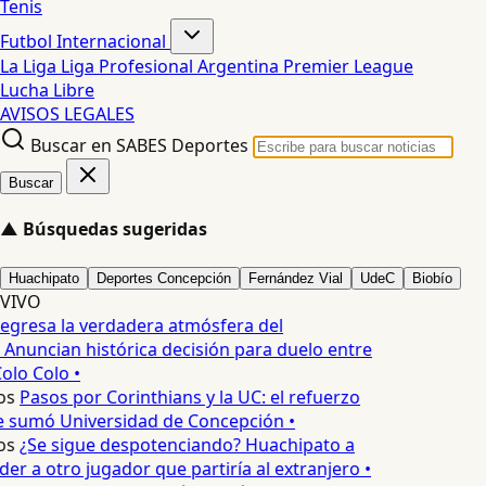
Tenis
Futbol Internacional
La Liga
Liga Profesional Argentina
Premier League
Lucha Libre
AVISOS LEGALES
Buscar en SABES Deportes
Buscar
▲
Búsquedas sugeridas
Huachipato
Deportes Concepción
Fernández Vial
UdeC
Biobío
VIVO
egresa la verdadera atmósfera del
 Anuncian histórica decisión para duelo entre
olo Colo •
os
Pasos por Corinthians y la UC: el refuerzo
e sumó Universidad de Concepción •
os
¿Se sigue despotenciando? Huachipato a
r a otro jugador que partiría al extranjero •