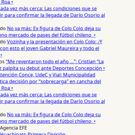
 Roa •
ada vez más cerca: Las condiciones que se
 para confirmar la llegada de Darío Osorio al
do
No va más: Ex figura de Colo Colo deja su
no mercado de pases del fútbol chileno •
do
Vozinha y la presentación en Colo Colo: ¿Y
n esto el joven Gabriel Maureira y todo el
•
os
“Me reventaron todo el año …”: Cristian “La
palpita su debut ante Deportes Concepción •
tención Conce, UdeC y Vial: Municipalidad
ica decisión por “sobrecarga” en cancha del
 Roa •
ada vez más cerca: Las condiciones que se
 para confirmar la llegada de Darío Osorio al
do
No va más: Ex figura de Colo Colo deja su
no mercado de pases del fútbol chileno •
Agencia EFE
Huachipato
Primera División