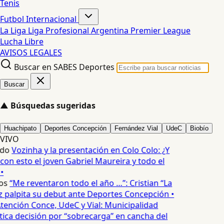
Tenis
Futbol Internacional
La Liga
Liga Profesional Argentina
Premier League
Lucha Libre
AVISOS LEGALES
Buscar en SABES Deportes
Buscar
▲
Búsquedas sugeridas
Huachipato
Deportes Concepción
Fernández Vial
UdeC
Biobío
VIVO
do
Vozinha y la presentación en Colo Colo: ¿Y
n esto el joven Gabriel Maureira y todo el
•
os
“Me reventaron todo el año …”: Cristian “La
palpita su debut ante Deportes Concepción •
tención Conce, UdeC y Vial: Municipalidad
ica decisión por “sobrecarga” en cancha del