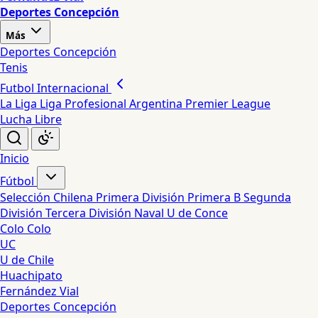
Deportes Concepción
Más
Deportes Concepción
Tenis
Futbol Internacional
La Liga
Liga Profesional Argentina
Premier League
Lucha Libre
Inicio
Fútbol
Selección Chilena
Primera División
Primera B
Segunda
División
Tercera División
Naval
U de Conce
Colo Colo
UC
U de Chile
Huachipato
Fernández Vial
Deportes Concepción