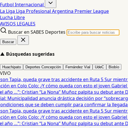
Futbol Internacional
La Liga
Liga Profesional Argentina
Premier League
Lucha Libre
AVISOS LEGALES
Buscar en SABES Deportes
Buscar
▲
Búsquedas sugeridas
Huachipato
Deportes Concepción
Fernández Vial
UdeC
Biobío
VIVO
on Tapia, queda grave tras accidente en Ruta 5 Sur mientra
ón en Colo Colo: ¿Y cómo queda con esto el joven Gabriel Ma
 año …”: Cristian “La Nona” Muñoz palpita su debut ante De
: Municipalidad anuncia drástica decisión por “sobrecarga”
diciones que se deben cumplir para confirmar la llegada de
on Tapia, queda grave tras accidente en Ruta 5 Sur mientra
ón en Colo Colo: ¿Y cómo queda con esto el joven Gabriel Ma
 año …”: Cristian “La Nona” Muñoz palpita su debut ante De