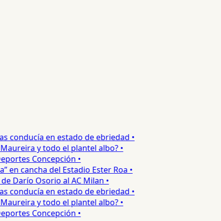
s conducía en estado de ebriedad •
ureira y todo el plantel albo? •
portes Concepción •
 en cancha del Estadio Ester Roa •
 Darío Osorio al AC Milan •
s conducía en estado de ebriedad •
ureira y todo el plantel albo? •
portes Concepción •