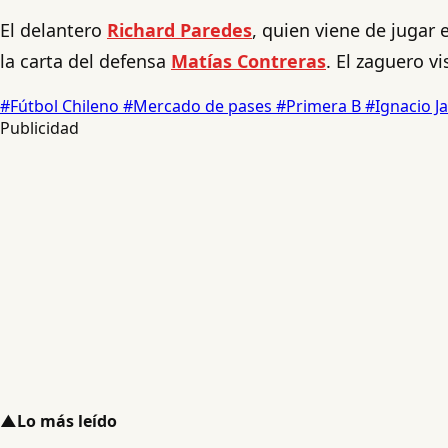
El delantero
Richard Paredes
, quien viene de jugar
la carta del defensa
Matías Contreras
. El zaguero v
#Fútbol Chileno
#Mercado de pases
#Primera B
#Ignacio J
Publicidad
▲
Lo más leído