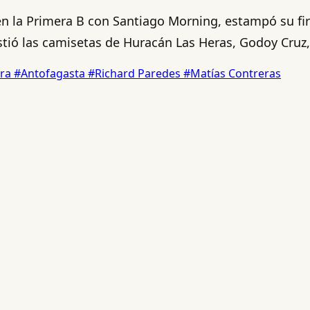
 en la Primera B con Santiago Morning, estampó su f
istió las camisetas de Huracán Las Heras, Godoy Cruz
ara
#Antofagasta
#Richard Paredes
#Matías Contreras