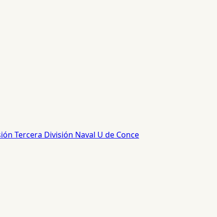
sión
Tercera División
Naval
U de Conce