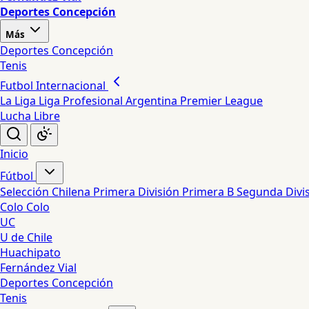
Deportes Concepción
Más
Deportes Concepción
Tenis
Futbol Internacional
La Liga
Liga Profesional Argentina
Premier League
Lucha Libre
Inicio
Fútbol
Selección Chilena
Primera División
Primera B
Segunda Divi
Colo Colo
UC
U de Chile
Huachipato
Fernández Vial
Deportes Concepción
Tenis