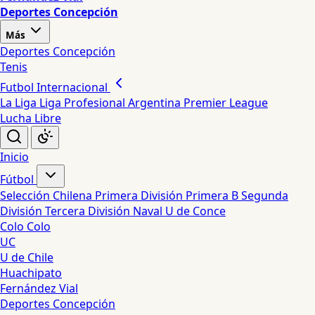
Deportes Concepción
Más
Deportes Concepción
Tenis
Futbol Internacional
La Liga
Liga Profesional Argentina
Premier League
Lucha Libre
Inicio
Fútbol
Selección Chilena
Primera División
Primera B
Segunda
División
Tercera División
Naval
U de Conce
Colo Colo
UC
U de Chile
Huachipato
Fernández Vial
Deportes Concepción