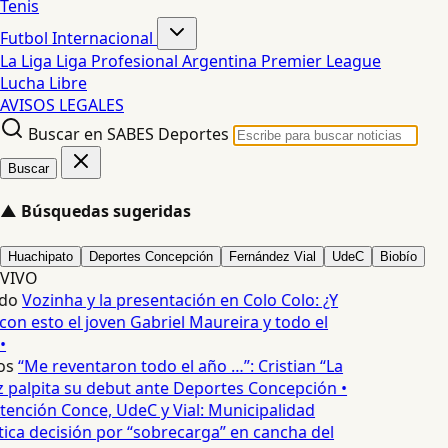
Tenis
Futbol Internacional
La Liga
Liga Profesional Argentina
Premier League
Lucha Libre
AVISOS LEGALES
Buscar en SABES Deportes
Buscar
▲
Búsquedas sugeridas
Huachipato
Deportes Concepción
Fernández Vial
UdeC
Biobío
VIVO
do
Vozinha y la presentación en Colo Colo: ¿Y
n esto el joven Gabriel Maureira y todo el
•
os
“Me reventaron todo el año …”: Cristian “La
palpita su debut ante Deportes Concepción •
tención Conce, UdeC y Vial: Municipalidad
ica decisión por “sobrecarga” en cancha del