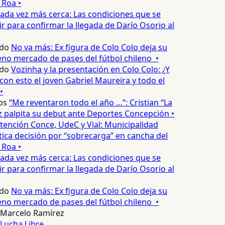
 Roa •
ada vez más cerca: Las condiciones que se
 para confirmar la llegada de Darío Osorio al
do
No va más: Ex figura de Colo Colo deja su
no mercado de pases del fútbol chileno •
do
Vozinha y la presentación en Colo Colo: ¿Y
n esto el joven Gabriel Maureira y todo el
•
os
“Me reventaron todo el año …”: Cristian “La
palpita su debut ante Deportes Concepción •
tención Conce, UdeC y Vial: Municipalidad
ica decisión por “sobrecarga” en cancha del
 Roa •
ada vez más cerca: Las condiciones que se
 para confirmar la llegada de Darío Osorio al
do
No va más: Ex figura de Colo Colo deja su
no mercado de pases del fútbol chileno •
Marcelo Ramírez
Lucha Libre