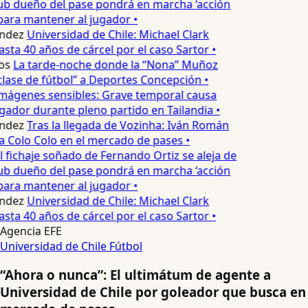
ub dueño del pase pondrá en marcha ‘acción
para mantener al jugador •
ndez
Universidad de Chile: Michael Clark
asta 40 años de cárcel por el caso Sartor •
os
La tarde-noche donde la “Nona” Muñoz
lase de fútbol” a Deportes Concepción •
mágenes sensibles: Grave temporal causa
ador durante pleno partido en Tailandia •
ndez
Tras la llegada de Vozinha: Iván Román
a Colo Colo en el mercado de pases •
l fichaje soñado de Fernando Ortiz se aleja de
ub dueño del pase pondrá en marcha ‘acción
para mantener al jugador •
ndez
Universidad de Chile: Michael Clark
asta 40 años de cárcel por el caso Sartor •
Agencia EFE
Universidad de Chile
Fútbol
“Ahora o nunca”: El ultimátum de agente a
Universidad de Chile por goleador que busca en