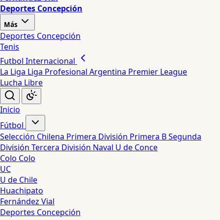
Deportes Concepción
Más
Deportes Concepción
Tenis
Futbol Internacional
La Liga
Liga Profesional Argentina
Premier League
Lucha Libre
Inicio
Fútbol
Selección Chilena
Primera División
Primera B
Segunda
División
Tercera División
Naval
U de Conce
Colo Colo
UC
U de Chile
Huachipato
Fernández Vial
Deportes Concepción