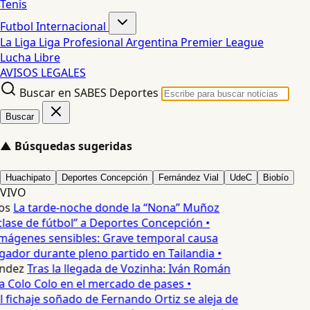
Tenis
Futbol Internacional
La Liga
Liga Profesional Argentina
Premier League
Lucha Libre
AVISOS LEGALES
Buscar en SABES Deportes
Buscar
▲
Búsquedas sugeridas
Huachipato
Deportes Concepción
Fernández Vial
UdeC
Biobío
VIVO
os
La tarde-noche donde la “Nona” Muñoz
lase de fútbol” a Deportes Concepción •
mágenes sensibles: Grave temporal causa
ador durante pleno partido en Tailandia •
ndez
Tras la llegada de Vozinha: Iván Román
a Colo Colo en el mercado de pases •
l fichaje soñado de Fernando Ortiz se aleja de