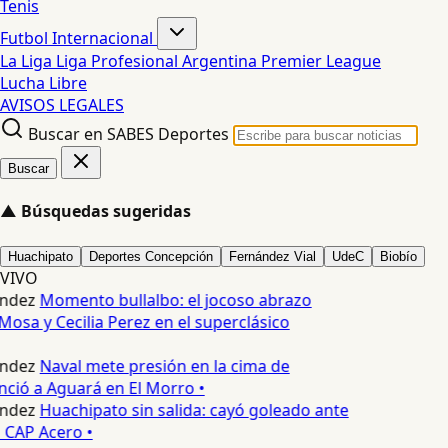
Tenis
Futbol Internacional
La Liga
Liga Profesional Argentina
Premier League
Lucha Libre
AVISOS LEGALES
Buscar en SABES Deportes
Buscar
▲
Búsquedas sugeridas
Huachipato
Deportes Concepción
Fernández Vial
UdeC
Biobío
VIVO
ndez
Momento bullalbo: el jocoso abrazo
Mosa y Cecilia Perez en el superclásico
ndez
Naval mete presión en la cima de
nció a Aguará en El Morro •
ndez
Huachipato sin salida: cayó goleado ante
 CAP Acero •