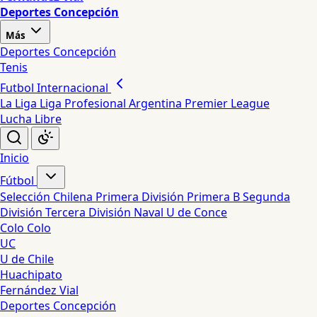
Deportes Concepción
Más
Deportes Concepción
Tenis
Futbol Internacional
La Liga
Liga Profesional Argentina
Premier League
Lucha Libre
Inicio
Fútbol
Selección Chilena
Primera División
Primera B
Segunda
División
Tercera División
Naval
U de Conce
Colo Colo
UC
U de Chile
Huachipato
Fernández Vial
Deportes Concepción