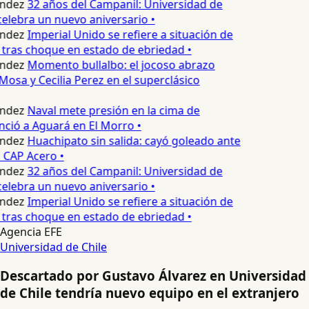
ndez
32 años del Campanil: Universidad de
elebra un nuevo aniversario •
ndez
Imperial Unido se refiere a situación de
tras choque en estado de ebriedad •
ndez
Momento bullalbo: el jocoso abrazo
Mosa y Cecilia Perez en el superclásico
ndez
Naval mete presión en la cima de
nció a Aguará en El Morro •
ndez
Huachipato sin salida: cayó goleado ante
 CAP Acero •
ndez
32 años del Campanil: Universidad de
elebra un nuevo aniversario •
ndez
Imperial Unido se refiere a situación de
tras choque en estado de ebriedad •
Agencia EFE
Universidad de Chile
Descartado por Gustavo Álvarez en Universidad
de Chile tendría nuevo equipo en el extranjero