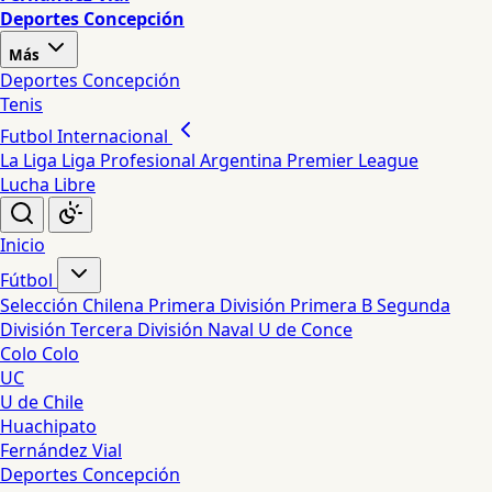
Deportes Concepción
Más
Deportes Concepción
Tenis
Futbol Internacional
La Liga
Liga Profesional Argentina
Premier League
Lucha Libre
Inicio
Fútbol
Selección Chilena
Primera División
Primera B
Segunda
División
Tercera División
Naval
U de Conce
Colo Colo
UC
U de Chile
Huachipato
Fernández Vial
Deportes Concepción