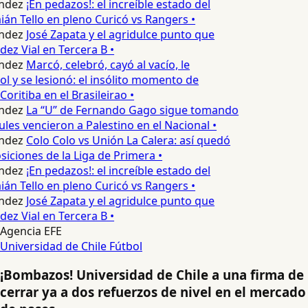
ndez
¡En pedazos!: el increíble estado del
n Tello en pleno Curicó vs Rangers •
ndez
José Zapata y el agridulce punto que
z Vial en Tercera B •
ndez
Marcó, celebró, cayó al vacío, le
l y se lesionó: el insólito momento de
oritiba en el Brasileirao •
ndez
La “U” de Fernando Gago sigue tomando
les vencieron a Palestino en el Nacional •
ndez
Colo Colo vs Unión La Calera: así quedó
siciones de la Liga de Primera •
ndez
¡En pedazos!: el increíble estado del
n Tello en pleno Curicó vs Rangers •
ndez
José Zapata y el agridulce punto que
z Vial en Tercera B •
Agencia EFE
Universidad de Chile
Fútbol
¡Bombazos! Universidad de Chile a una firma de
cerrar ya a dos refuerzos de nivel en el mercado