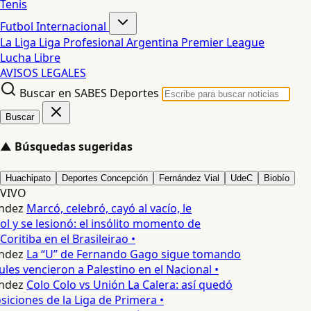
Tenis
Futbol Internacional
La Liga
Liga Profesional Argentina
Premier League
Lucha Libre
AVISOS LEGALES
Buscar en SABES Deportes
Buscar
▲
Búsquedas sugeridas
Huachipato
Deportes Concepción
Fernández Vial
UdeC
Biobío
VIVO
ndez
Marcó, celebró, cayó al vacío, le
l y se lesionó: el insólito momento de
oritiba en el Brasileirao •
ndez
La “U” de Fernando Gago sigue tomando
les vencieron a Palestino en el Nacional •
ndez
Colo Colo vs Unión La Calera: así quedó
siciones de la Liga de Primera •