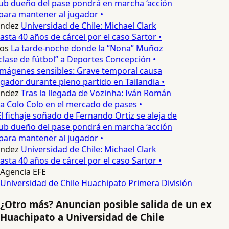
lub dueño del pase pondrá en marcha ‘acción
para mantener al jugador •
ndez
Universidad de Chile: Michael Clark
asta 40 años de cárcel por el caso Sartor •
os
La tarde-noche donde la “Nona” Muñoz
clase de fútbol” a Deportes Concepción •
mágenes sensibles: Grave temporal causa
gador durante pleno partido en Tailandia •
ndez
Tras la llegada de Vozinha: Iván Román
a Colo Colo en el mercado de pases •
l fichaje soñado de Fernando Ortiz se aleja de
lub dueño del pase pondrá en marcha ‘acción
para mantener al jugador •
ndez
Universidad de Chile: Michael Clark
asta 40 años de cárcel por el caso Sartor •
Agencia EFE
Universidad de Chile
Huachipato
Primera División
¿Otro más? Anuncian posible salida de un ex
Huachipato a Universidad de Chile