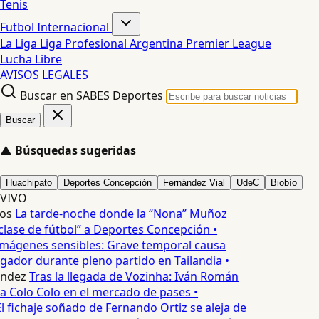
Tenis
Futbol Internacional
La Liga
Liga Profesional Argentina
Premier League
Lucha Libre
AVISOS LEGALES
Buscar en SABES Deportes
Buscar
▲
Búsquedas sugeridas
Huachipato
Deportes Concepción
Fernández Vial
UdeC
Biobío
VIVO
os
La tarde-noche donde la “Nona” Muñoz
clase de fútbol” a Deportes Concepción •
mágenes sensibles: Grave temporal causa
gador durante pleno partido en Tailandia •
ndez
Tras la llegada de Vozinha: Iván Román
a Colo Colo en el mercado de pases •
l fichaje soñado de Fernando Ortiz se aleja de