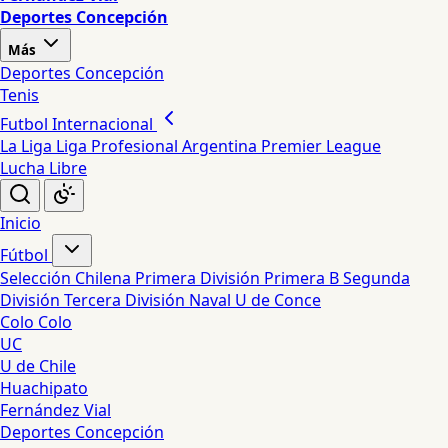
Deportes Concepción
Más
Deportes Concepción
Tenis
Futbol Internacional
La Liga
Liga Profesional Argentina
Premier League
Lucha Libre
Inicio
Fútbol
Selección Chilena
Primera División
Primera B
Segunda
División
Tercera División
Naval
U de Conce
Colo Colo
UC
U de Chile
Huachipato
Fernández Vial
Deportes Concepción